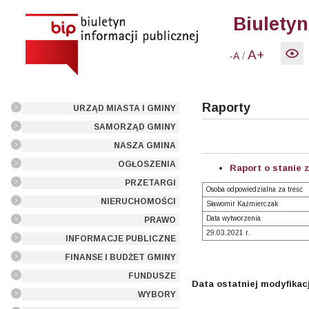
Biuletyn
A+
/
-A
Raporty
URZĄD MIASTA I GMINY
SAMORZĄD GMINY
NASZA GMINA
OGŁOSZENIA
Raport o stanie 
PRZETARGI
Osoba odpowiedzialna za treść
NIERUCHOMOŚCI
Sławomir Kaźmierczak
Data wytworzenia
PRAWO
29.03.2021 r.
INFORMACJE PUBLICZNE
FINANSE I BUDŻET GMINY
FUNDUSZE
Data ostatniej modyfikacj
WYBORY