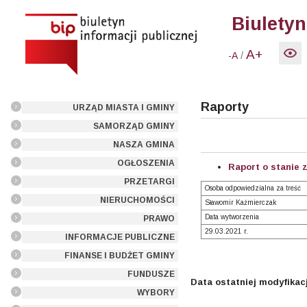
Biuletyn
A+
/
-A
Raporty
URZĄD MIASTA I GMINY
SAMORZĄD GMINY
NASZA GMINA
OGŁOSZENIA
Raport o stanie 
PRZETARGI
Osoba odpowiedzialna za treść
NIERUCHOMOŚCI
Sławomir Kaźmierczak
Data wytworzenia
PRAWO
29.03.2021 r.
INFORMACJE PUBLICZNE
FINANSE I BUDŻET GMINY
FUNDUSZE
Data ostatniej modyfikacj
WYBORY