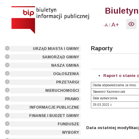
Biuletyn
A+
/
-A
Raporty
URZĄD MIASTA I GMINY
SAMORZĄD GMINY
NASZA GMINA
OGŁOSZENIA
Raport o stanie 
PRZETARGI
Osoba odpowiedzialna za treść
NIERUCHOMOŚCI
Sławomir Kaźmierczak
Data wytworzenia
PRAWO
29.03.2021 r.
INFORMACJE PUBLICZNE
FINANSE I BUDŻET GMINY
FUNDUSZE
Data ostatniej modyfikacj
WYBORY