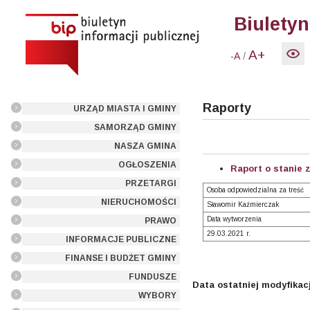
Biuletyn
A+
/
-A
Raporty
URZĄD MIASTA I GMINY
SAMORZĄD GMINY
NASZA GMINA
OGŁOSZENIA
Raport o stanie 
PRZETARGI
Osoba odpowiedzialna za treść
NIERUCHOMOŚCI
Sławomir Kaźmierczak
Data wytworzenia
PRAWO
29.03.2021 r.
INFORMACJE PUBLICZNE
FINANSE I BUDŻET GMINY
FUNDUSZE
Data ostatniej modyfikacj
WYBORY