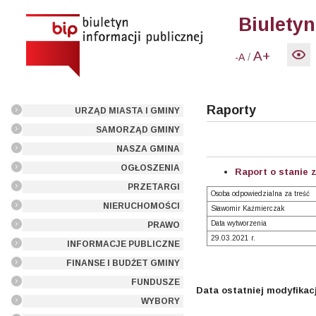
Biuletyn
A+
/
-A
Raporty
URZĄD MIASTA I GMINY
SAMORZĄD GMINY
NASZA GMINA
OGŁOSZENIA
Raport o stanie 
PRZETARGI
Osoba odpowiedzialna za treść
NIERUCHOMOŚCI
Sławomir Kaźmierczak
Data wytworzenia
PRAWO
29.03.2021 r.
INFORMACJE PUBLICZNE
FINANSE I BUDŻET GMINY
FUNDUSZE
Data ostatniej modyfikacj
WYBORY