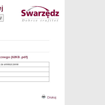
ej
znego (62KB .pdf)
 za umieszczenie
Drukuj