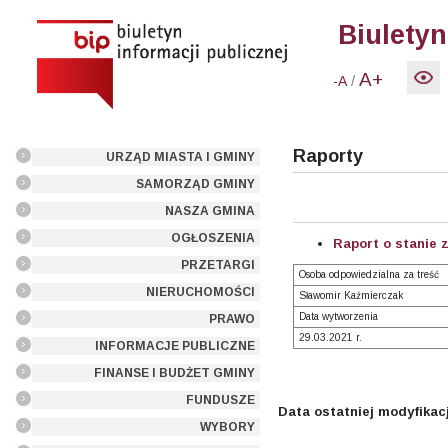
Biuletyn
A+
/
-A
Raporty
URZĄD MIASTA I GMINY
SAMORZĄD GMINY
NASZA GMINA
OGŁOSZENIA
Raport o stanie 
PRZETARGI
Osoba odpowiedzialna za treść
NIERUCHOMOŚCI
Sławomir Kaźmierczak
Data wytworzenia
PRAWO
29.03.2021 r.
INFORMACJE PUBLICZNE
FINANSE I BUDŻET GMINY
FUNDUSZE
Data ostatniej modyfikacj
WYBORY