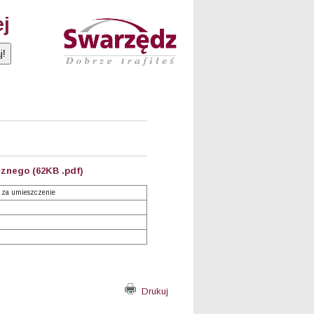
ej
znego (62KB .pdf)
 za umieszczenie
Drukuj