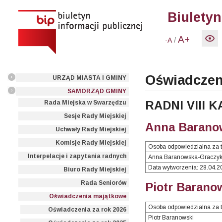
Biuletyn
A+
/
-A
Oświadczen
URZĄD MIASTA I GMINY
SAMORZĄD GMINY
RADNI VIII 
Rada Miejska w Swarzędzu
Sesje Rady Miejskiej
Anna Baranow
Uchwały Rady Miejskiej
Komisje Rady Miejskiej
Osoba odpowiedzialna za t
Interpelacje i zapytania radnych
Anna Baranowska-Graczy
Data wytworzenia: 28.04.2
Biuro Rady Miejskiej
Rada Seniorów
Piotr Barano
Oświadczenia majątkowe
Osoba odpowiedzialna za t
Oświadczenia za rok 2026
Piotr Baranowski