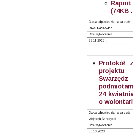
Raport
(74KB .
Osoba odpowiedzialna za treść
Paweł Radzewicz
Data wytworzenia
23.11.2023 r.
Protokół 
projektu
Swarzędz
podmiotami
24 kwietnia
o wolontari
Osoba odpowiedzialna za treść
Wojciech Dobczyński
Data wytworzenia
05.10.2023 r.