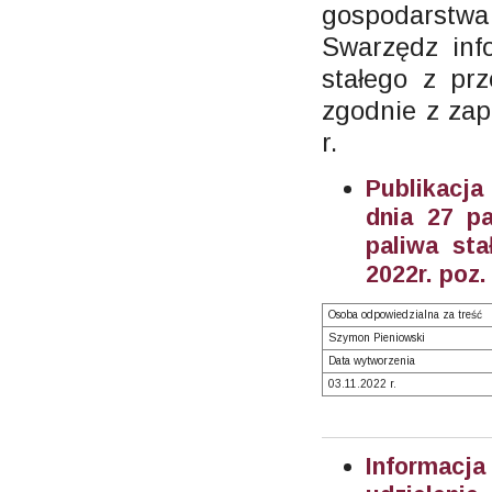
gospodarst
Swarzędz inf
stałego z pr
zgodnie z zap
r.
Publikacja
dnia 27 pa
paliwa st
2022r. poz.
Osoba odpowiedzialna za treść
Szymon Pieniowski
Data wytworzenia
03.11.2022 r.
Informacja