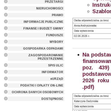
PRZETARGI
Instruk
NIERUCHOMOŚCI
Szablo
PRAWO
Osoba odpowiedzialna za treść
INFORMACJE PUBLICZNE
Anna Andryszewska
FINANSE I BUDŻET GMINY
Data wytworzenia
FUNDUSZE
02.06.2026 r.
WYBORY
GOSPODARKA ODPADAMI
Na podstaw
ZAGOSPODAROWANIE
PRZESTRZENNE
finansowan
SPIS ULIC
poz. 439
INFORMATOR
podstawow
eURZĄD
2026 roku 
PODATKI I OPŁATY ON-LINE
.pdf)
OCHRONA DANYCH OSOBOWYCH
Osoba odpowiedzialna za treść
DOSTĘPNOŚĆ
Katarzyna Dudzińska
Data wytworzenia