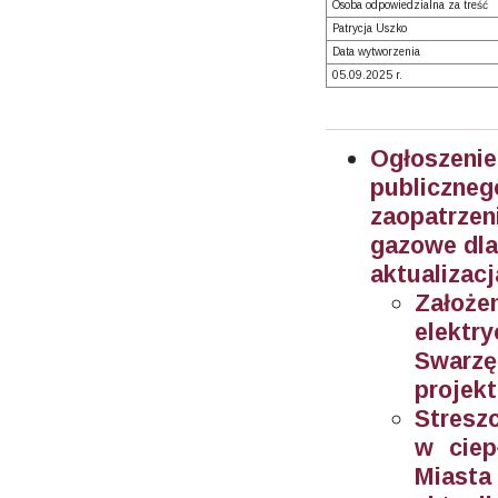
Osoba odpowiedzialna za treść
Patrycja Uszko
Data wytworzenia
05.09.2025 r.
Ogłoszeni
publiczn
zaopatrzen
gazowe dla
aktualizacj
Założe
elektr
Swarzę
projekt
Streszc
w ciep
Miast