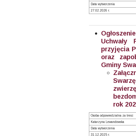
Data wytworzenia
27.02.2026 r.
Ogłoszeni
Uchwały 
przyjęcia 
oraz zapo
Gminy Swar
Załącz
Swarzę
zwier
bezdom
rok 202
Osoba odpowiedzialna za treść
Katarzyna Lewandowska
Data wytworzenia
31.12.2025 r.