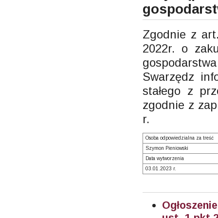
gospodars
Zgodnie z art
2022r. o zak
gospodarst
Swarzędz inf
stałego z pr
zgodnie z zap
r.
Osoba odpowiedzialna za treść
Szymon Pieniowski
Data wytworzenia
03.01.2023 r.
Ogłoszeni
ust. 1 pkt