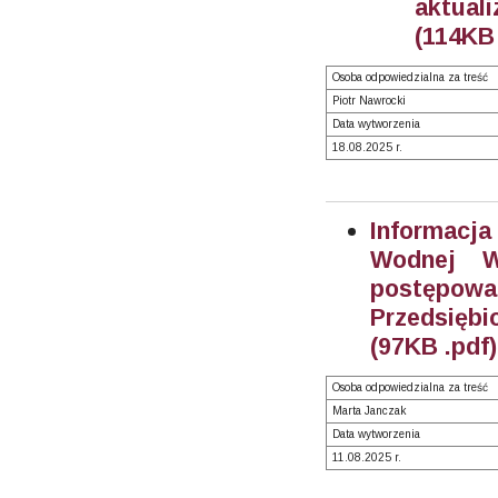
aktual
(114KB 
Osoba odpowiedzialna za treść
Piotr Nawrocki
Data wytworzenia
18.08.2025 r.
Informacja
Wodnej W
postępo
Przedsięb
(97KB .pdf)
Osoba odpowiedzialna za treść
Marta Janczak
Data wytworzenia
11.08.2025 r.