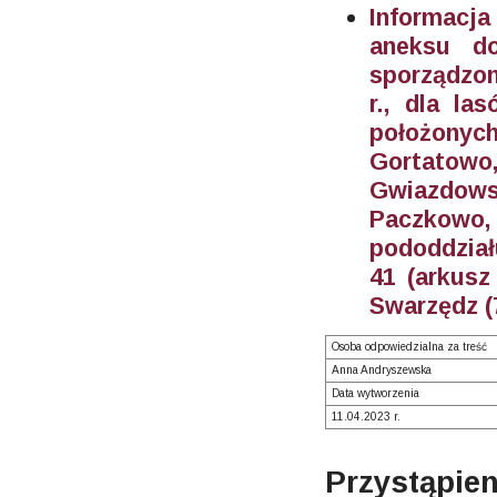
Informacja
aneksu do
sporządzon
r., dla la
położony
Gortato
Gwiazdows
Paczkowo
pododdział
41 (arkusz
Swarzędz 
Osoba odpowiedzialna za treść
Anna Andryszewska
Data wytworzenia
11.04.2023 r.
Przystąpie