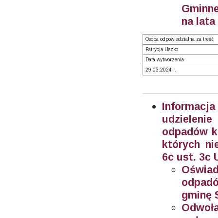
Gminne
na lata
Osoba odpowiedzialna za treść
Patrycja Uszko
Data wytworzenia
29.03.2024 r.
Informacja
udzieleni
odpadów ko
których ni
6c ust. 3c
Oświad
odpad
gminę 
Odwoł