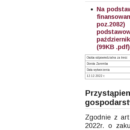
Na podstaw
finansowan
poz.2082
podstawo
październi
(99KB .pdf)
Osoba odpowiedzialna za treść
Dorota Zaremba
Data wytworzenia
12.12.2022 r.
Przystąpie
gospodars
Zgodnie z art
2022r. o zak