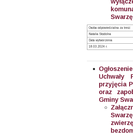
wyłąc
komun
Swarzę
Osoba odpowiedzialna za treść
Natalia Stodolna
Data wytworzenia
18.03.2024 r.
Ogłoszeni
Uchwały 
przyjęcia 
oraz zapo
Gminy Swar
Załącz
Swarzę
zwier
bezdom