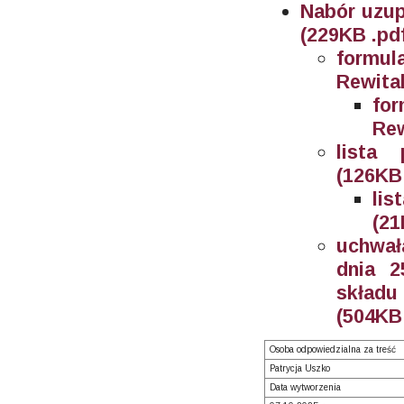
Nabór uzup
(229KB .pd
formu
Rewital
fo
Rew
lista 
(126KB 
lis
(21
uchwał
dnia 2
składu
(504KB 
Osoba odpowiedzialna za treść
Patrycja Uszko
Data wytworzenia