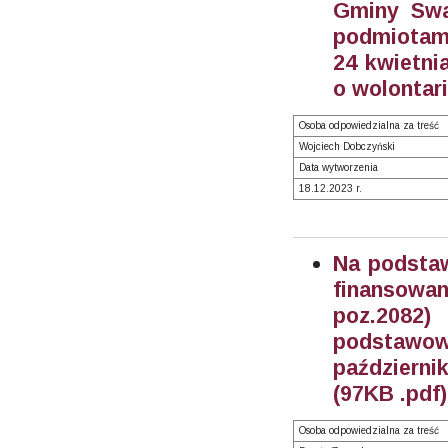
Gminy Swa
podmiotami
24 kwietnia
o wolontari
Osoba odpowiedzialna za treść
Wojciech Dobczyński
Data wytworzenia
18.12.2023 r.
Na podstaw
finansowan
poz.2082
podstawo
październi
(97KB .pdf)
Osoba odpowiedzialna za treść