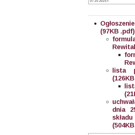
07.10.2025 r.
Ogłoszenie
(97KB .pdf)
formu
Rewital
fo
Rew
lista 
(126KB 
lis
(21
uchwał
dnia 2
składu
(504KB 