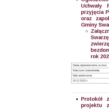
Uchwały 
przyjęcia 
oraz zapo
Gminy Swar
Załącz
Swarzę
zwier
bezdom
rok 202
Osoba odpowiedzialna za treść
Katarzyna Lewandowska
Data wytworzenia
19.12.2023 r.
Protokół 
projektu 