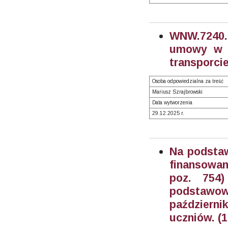
WNW.7240.
umowy w t
transporci
Osoba odpowiedzialna za treść
Mariusz Szrajbrowski
Data wytworzenia
29.12.2025 r.
Na podstaw
finansowan
poz. 754
podstawo
październ
uczniów. (