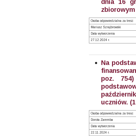
dnia 16 g
zbiorowym (
Osoba odpowiedzialna za treść
Mariusz Szrajbrowski
Data wytworzenia
27.12.2024 r.
Na podstaw
finansowan
poz. 754
podstawo
październ
uczniów. (
Osoba odpowiedzialna za treść
Dorota Zaremba
Data wytworzenia
22.11.2024 r.