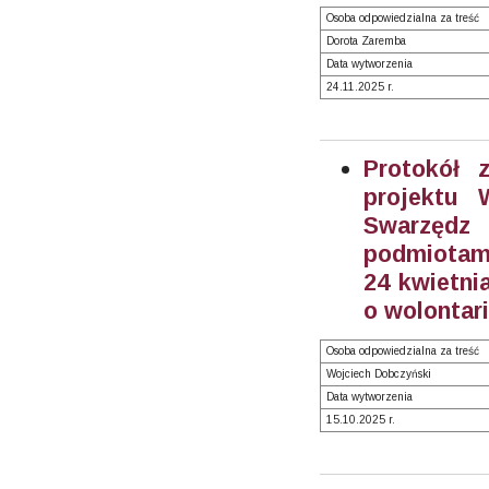
Osoba odpowiedzialna za treść
Dorota Zaremba
Data wytworzenia
24.11.2025 r.
Protokół 
projektu 
Swarzędz
podmiotami
24 kwietnia
o wolontari
Osoba odpowiedzialna za treść
Wojciech Dobczyński
Data wytworzenia
15.10.2025 r.