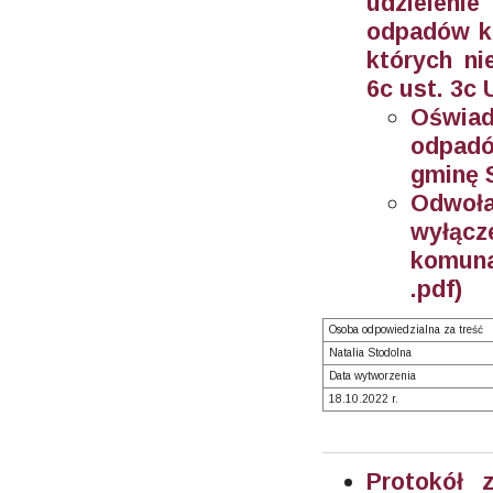
udzieleni
odpadów ko
których ni
6c ust. 3c
Oświad
odpad
gminę 
Odwoł
wyłąc
komuna
.pdf)
Osoba odpowiedzialna za treść
Natalia Stodolna
Data wytworzenia
18.10.2022 r.
Protokół 