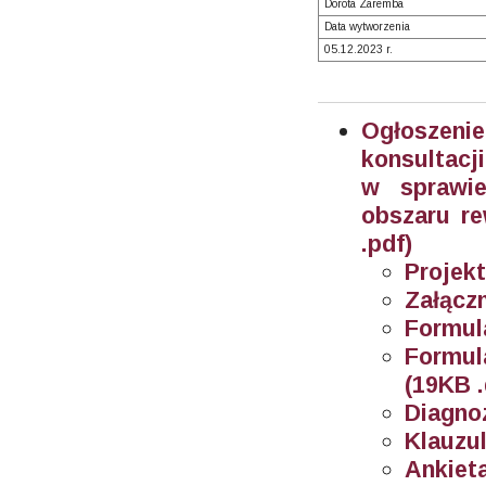
Dorota Zaremba
Data wytworzenia
05.12.2023 r.
Ogłoszeni
konsultacj
w sprawie
obszaru re
.pdf)
Projek
Załączn
Formul
Formul
(19KB 
Diagnoz
Klauzu
Ankiet