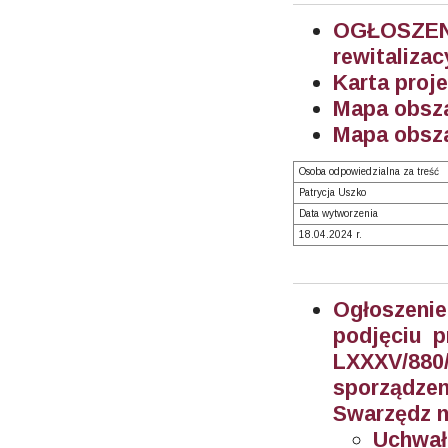
OGŁOSZEN
rewitalizac
Karta proj
Mapa obsza
Mapa obsza
Osoba odpowiedzialna za treść
Patrycja Uszko
Data wytworzenia
18.04.2024 r.
Ogłoszeni
podjęciu 
LXXXV/880/
sporządze
Swarzędz n
Uchwał