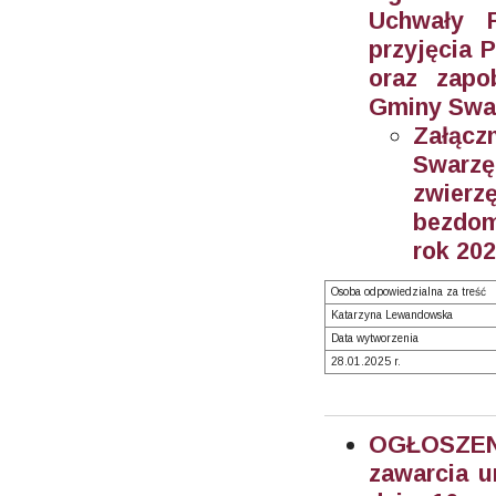
Uchwały 
przyjęcia 
oraz zapo
Gminy Swar
Załącz
Swarzę
zwier
bezdom
rok 202
Osoba odpowiedzialna za treść
Katarzyna Lewandowska
Data wytworzenia
28.01.2025 r.
OGŁOSZEN
zawarcia u