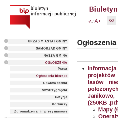
Biuletyn
A+
/
-A
Ogłoszenia
URZĄD MIASTA I GMINY
SAMORZĄD GMINY
NASZA GMINA
OGŁOSZENIA
Informac
Praca
projektów 
Ogłoszenia bieżące
lasów nie
Obwieszczenia
położony
Rozstrzygnięcia
Janikowo,
Petycje
(250KB .pd
Konkursy
Mapy (6
Zgromadzenia i imprezy masowe
Operat