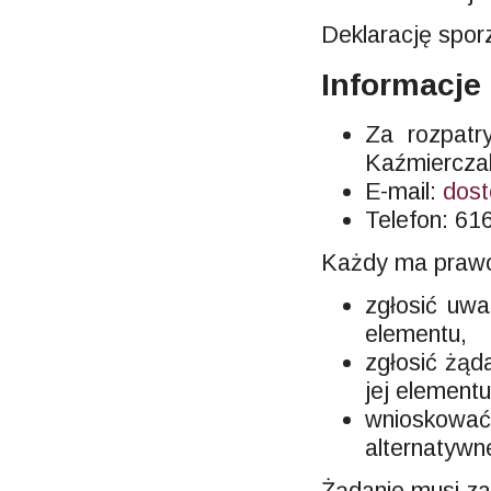
Deklarację spo
Informacje
Za rozpatr
Kaźmiercza
E-mail:
dos
Telefon:
61
Każdy ma praw
zgłosić uwa
elementu,
zgłosić żąd
jej elementu
wnioskować 
alternatywne
Żądanie musi za