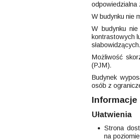
odpowiedzialna 
W budynku nie m
W budynku nie 
kontrastowych l
słabowidzących
Możliwość skor
(PJM).
Budynek wyposa
osób z ogranicz
Informacje
Ułatwienia
Strona dos
na poziomi