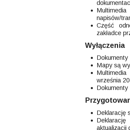
dokumentacj
Multimedia
napisów/tran
Część odno
zakładce pr
Wyłączenia
Dokumenty z
Mapy są wy
Multimedia
września 20
Dokumenty o
Przygotowan
Deklarację 
Deklaracj
aktualizacji