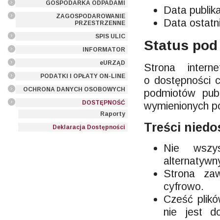
GOSPODARKA ODPADAMI
Data publika
ZAGOSPODAROWANIE
Data ostatni
PRZESTRZENNE
SPIS ULIC
Status pod
INFORMATOR
eURZĄD
Strona inter
PODATKI I OPŁATY ON-LINE
o dostępności c
OCHRONA DANYCH OSOBOWYCH
podmiotów pub
DOSTĘPNOŚĆ
wymienionych po
Raporty
Treści nied
Deklaracja Dostępności
Nie wszys
alternatywny
Strona za
cyfrowo.
Cześć plik
nie jest d