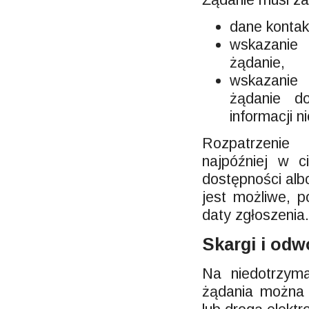
dane kontak
wskazanie 
żądanie,
wskazanie d
żądanie do
informacji n
Rozpatrzenie 
najpóźniej w c
dostępności alb
jest możliwe, p
daty zgłoszenia
Skargi i odw
Na niedotrzyma
żądania można 