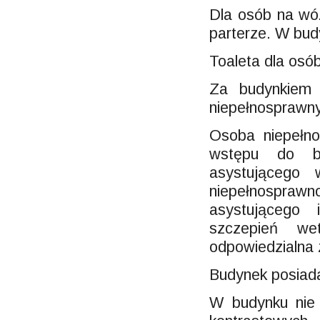
Dla osób na wóz
parterze. W bud
Toaleta dla osó
Za budynkiem 
niepełnosprawn
Osoba niepełn
wstępu do b
asystującego
niepełnosprawn
asystującego
szczepień wet
odpowiedzialna 
Budynek posiada
W budynku nie 