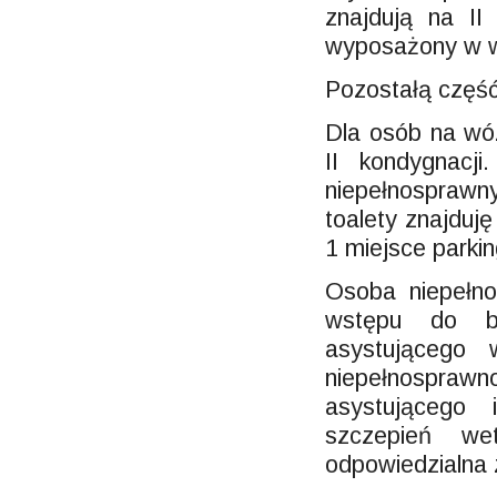
znajdują na I
wyposażony w 
Pozostałą część
Dla osób na wóz
II kondygnacj
niepełnosprawn
toalety znajduj
1 miejsce parki
Osoba niepełn
wstępu do b
asystującego
niepełnosprawn
asystującego
szczepień wet
odpowiedzialna 