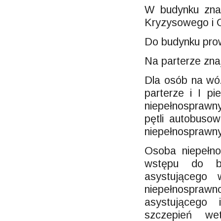
W budynku znaj
Kryzysowego i 
Do budynku prow
Na parterze znaj
Dla osób na wóz
parterze i I p
niepełnosprawn
pętli autobuso
niepełnosprawn
Osoba niepełn
wstępu do b
asystującego
niepełnosprawn
asystującego
szczepień wet