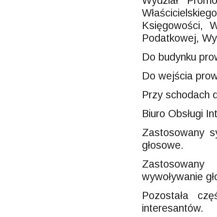
Wydział Promo
Właścicielskieg
Księgowości, W
Podatkowej, Wyd
Do budynku prow
Do wejścia pro
Przy schodach d
Biuro Obsługi In
Zastosowany s
głosowe.
Zastosowany
wywoływanie gł
Pozostała czę
interesantów.