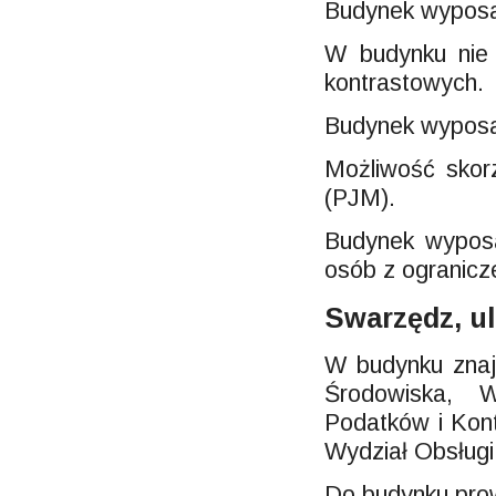
Budynek wyposaż
W budynku nie 
kontrastowych.
Budynek wyposa
Możliwość skor
(PJM).
Budynek wyposa
osób z ogranicz
Swarzędz, ul
W budynku znajd
Środowiska, W
Podatków i Kon
Wydział Obsług
Do budynku prow