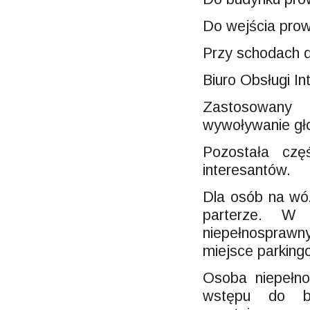
Do wejścia pro
Przy schodach d
Biuro Obsługi In
Zastosowany
wywoływanie gł
Pozostała czę
interesantów.
Dla osób na wóz
parterze. W
niepełnosprawn
miejsce parking
Osoba niepełn
wstępu do b