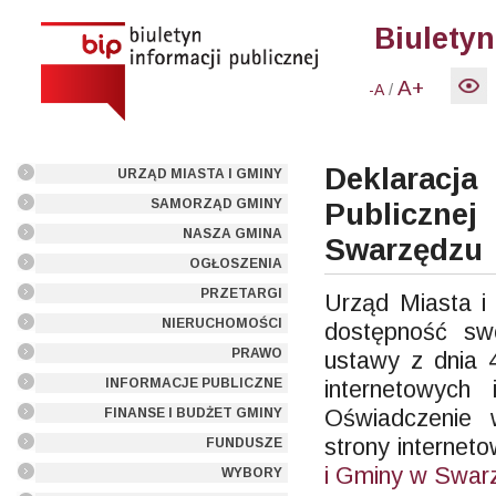
Biuletyn
A+
/
-A
Deklaracja
URZĄD MIASTA I GMINY
SAMORZĄD GMINY
Publiczn
NASZA GMINA
Swarzędzu
OGŁOSZENIA
PRZETARGI
Urząd Miasta 
NIERUCHOMOŚCI
dostępność swo
PRAWO
ustawy z dnia 4
INFORMACJE PUBLICZNE
internetowych 
Oświadczenie 
FINANSE I BUDŻET GMINY
strony internet
FUNDUSZE
i Gminy w Swar
WYBORY