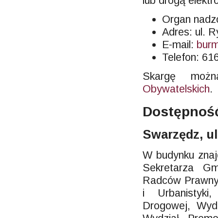
lub drogą elektr
Organ nadzo
Adres: ul. 
E-mail:
burm
Telefon: 6
Skargę moż
Obywatelskich
.
Dostępność
Swarzędz, ul
W budynku znajd
Sekretarza Gm
Radców Prawnyc
i Urbanistyki,
Drogowej, Wydz