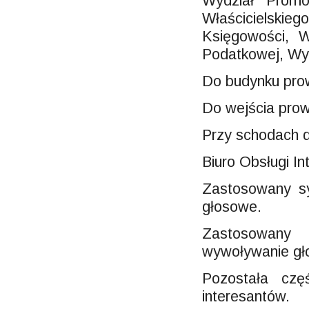
Wydział Promo
Właścicielskieg
Księgowości, W
Podatkowej, Wyd
Do budynku prow
Do wejścia pro
Przy schodach d
Biuro Obsługi In
Zastosowany s
głosowe.
Zastosowany
wywoływanie gł
Pozostała czę
interesantów.