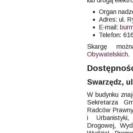
lub drogą elektr
Organ nadzo
Adres: ul. 
E-mail:
burm
Telefon: 6
Skargę moż
Obywatelskich
.
Dostępność
Swarzędz, ul
W budynku znajd
Sekretarza Gm
Radców Prawnyc
i Urbanistyki,
Drogowej, Wydz