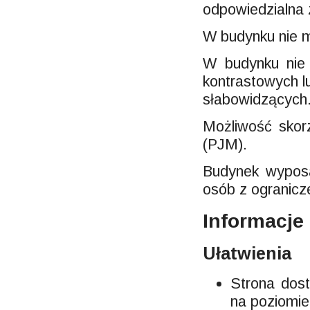
odpowiedzialna 
W budynku nie m
W budynku nie 
kontrastowych l
słabowidzących
Możliwość skor
(PJM).
Budynek wyposa
osób z ogranicz
Informacje
Ułatwienia
Strona dos
na poziomi