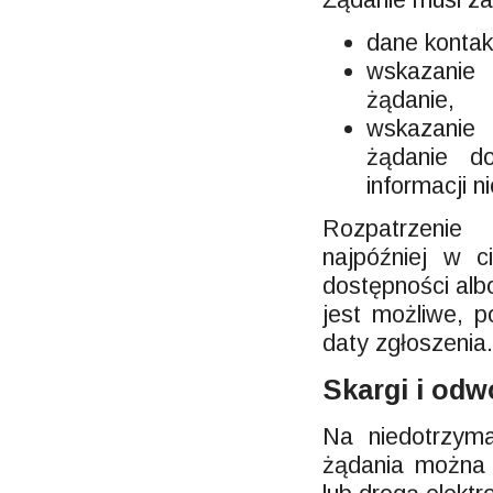
dane kontak
wskazanie 
żądanie,
wskazanie d
żądanie do
informacji n
Rozpatrzenie 
najpóźniej w c
dostępności alb
jest możliwe, p
daty zgłoszenia
Skargi i odw
Na niedotrzyma
żądania można 