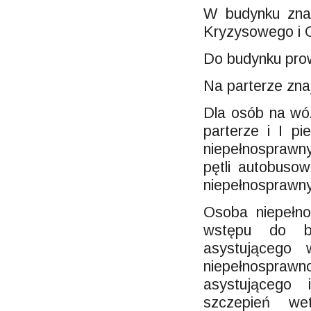
W budynku znaj
Kryzysowego i 
Do budynku prow
Na parterze znaj
Dla osób na wóz
parterze i I p
niepełnosprawn
pętli autobuso
niepełnosprawn
Osoba niepełn
wstępu do b
asystującego
niepełnosprawn
asystującego
szczepień wet