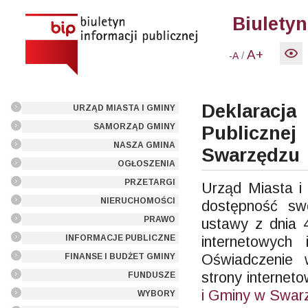
Biuletyn
A+
/
-A
Deklaracja
URZĄD MIASTA I GMINY
SAMORZĄD GMINY
Publiczn
NASZA GMINA
Swarzędzu
OGŁOSZENIA
PRZETARGI
Urząd Miasta 
NIERUCHOMOŚCI
dostępność swo
PRAWO
ustawy z dnia 4
INFORMACJE PUBLICZNE
internetowych 
Oświadczenie 
FINANSE I BUDŻET GMINY
strony internet
FUNDUSZE
i Gminy w Swar
WYBORY