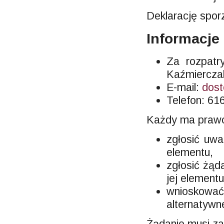
Deklarację spo
Informacje
Za rozpatr
Kaźmiercza
E-mail:
dos
Telefon:
61
Każdy ma praw
zgłosić uwa
elementu,
zgłosić żąd
jej elementu
wnioskować 
alternatywne
Żądanie musi za