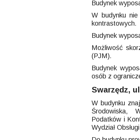
Budynek wyposaż
W budynku nie 
kontrastowych.
Budynek wyposa
Możliwość skor
(PJM).
Budynek wyposa
osób z ogranicz
Swarzędz, ul
W budynku znajd
Środowiska, W
Podatków i Kon
Wydział Obsług
Do budynku prow