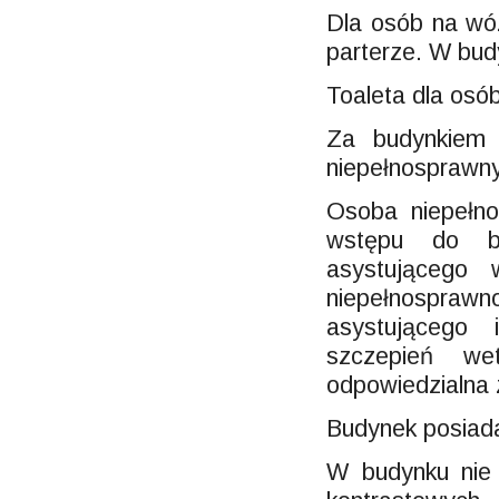
Dla osób na wóz
parterze. W bud
Toaleta dla osó
Za budynkiem 
niepełnosprawn
Osoba niepełn
wstępu do b
asystującego
niepełnosprawn
asystującego
szczepień wet
odpowiedzialna 
Budynek posiada
W budynku nie 