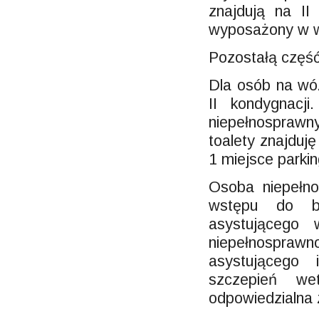
znajdują na I
wyposażony w 
Pozostałą część
Dla osób na wóz
II kondygnacj
niepełnosprawn
toalety znajduj
1 miejsce parki
Osoba niepełn
wstępu do b
asystującego
niepełnosprawn
asystującego
szczepień wet
odpowiedzialna 