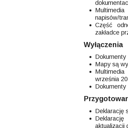
dokumentacj
Multimedia
napisów/tran
Część odno
zakładce pr
Wyłączenia
Dokumenty z
Mapy są wy
Multimedia
września 20
Dokumenty o
Przygotowan
Deklarację 
Deklaracj
aktualizacji