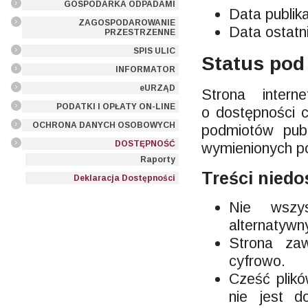
GOSPODARKA ODPADAMI
Data publika
ZAGOSPODAROWANIE
Data ostatni
PRZESTRZENNE
SPIS ULIC
Status pod
INFORMATOR
eURZĄD
Strona inter
PODATKI I OPŁATY ON-LINE
o dostępności c
OCHRONA DANYCH OSOBOWYCH
podmiotów pub
DOSTĘPNOŚĆ
wymienionych po
Raporty
Treści nied
Deklaracja Dostępności
Nie wszys
alternatywny
Strona za
cyfrowo.
Cześć plik
nie jest d