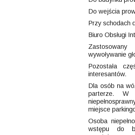
Do wejścia pro
Przy schodach d
Biuro Obsługi In
Zastosowany
wywoływanie gł
Pozostała czę
interesantów.
Dla osób na wóz
parterze. W
niepełnosprawn
miejsce parking
Osoba niepełn
wstępu do b