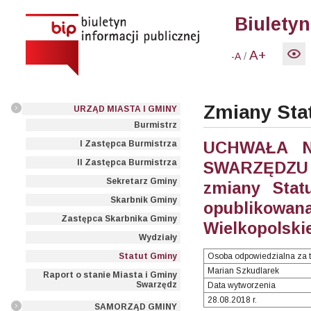
Biuletyn
A+
/
-A
Zmiany Sta
URZĄD MIASTA I GMINY
Burmistrz
UCHWAŁA N
I Zastępca Burmistrza
II Zastępca Burmistrza
SWARZĘDZU z
Sekretarz Gminy
zmiany Stat
Skarbnik Gminy
opublikowan
Zastępca Skarbnika Gminy
Wielkopolskie
Wydziały
Osoba odpowiedzialna za t
Statut Gminy
Marian Szkudlarek
Raport o stanie Miasta i Gminy
Swarzędz
Data wytworzenia
28.08.2018 r.
SAMORZĄD GMINY