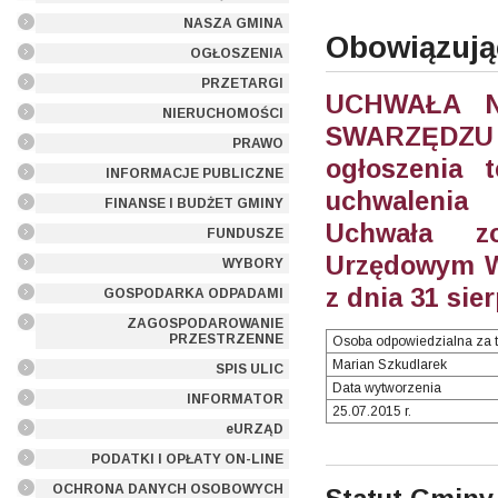
NASZA GMINA
Obowiązują
OGŁOSZENIA
PRZETARGI
UCHWAŁA NR
NIERUCHOMOŚCI
SWARZĘDZU z
PRAWO
ogłoszenia 
INFORMACJE PUBLICZNE
uchwalenia
FINANSE I BUDŻET GMINY
Uchwała z
FUNDUSZE
Urzędowym W
WYBORY
z dnia 31 sier
GOSPODARKA ODPADAMI
ZAGOSPODAROWANIE
PRZESTRZENNE
Osoba odpowiedzialna za t
Marian Szkudlarek
SPIS ULIC
Data wytworzenia
INFORMATOR
25.07.2015 r.
eURZĄD
PODATKI I OPŁATY ON-LINE
OCHRONA DANYCH OSOBOWYCH