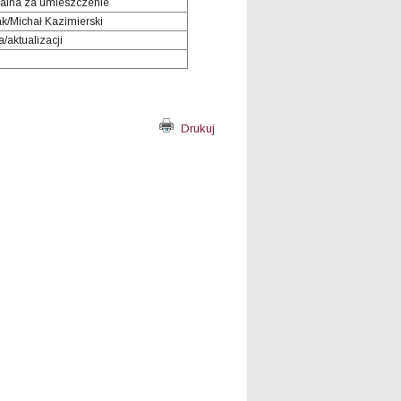
alna za umieszczenie
ak/Michał Kazimierski
/aktualizacji
Drukuj