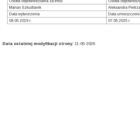
Osoba odpowiedzialna za treść
Osoba odpowiedzi
Marian Szkudlarek
Aleksandra Pietrz
Data wytworzenia
Data umieszczenia
08.05.2019 r.
07.05.2025 r.
Data ostatniej modyfikacji strony:
11-05-2026