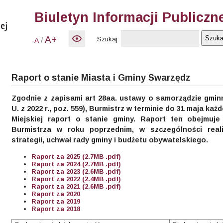
Biuletyn Informacji Publiczn
A+
Szukaj:
/
-A
Raport o stanie Miasta i Gminy Swarzędz
Zgodnie z zapisami art 28aa. ustawy o samorządzie gmin
U. z 2022 r., poz. 559), Burmistrz w terminie do 31 maja k
Miejskiej raport o stanie gminy. Raport ten obejmuje
Burmistrza w roku poprzednim, w szczególności reali
strategii, uchwał rady gminy i budżetu obywatelskiego.
Raport za 2025 (2.7MB .pdf
)
Raport za 2024 (2.7MB
.pdf
)
Raport za 2023 (2.6MB
.pdf
)
Raport za 2022 (2.4MB
.pdf
)
Raport za 2021 (2.6MB .pdf)
Raport za 2020
Raport za 2019
Raport za 2018