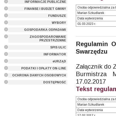
INFORMACJE PUBLICZNE
Osoba odpowiedzialna za t
FINANSE I BUDŻET GMINY
Marian Szkudlarek
FUNDUSZE
Data wytworzenia
WYBORY
01.03.2023 r.
GOSPODARKA ODPADAMI
ZAGOSPODAROWANIE
PRZESTRZENNE
Regulamin O
SPIS ULIC
Swarzędzu
INFORMATOR
eURZĄD
Załącznik do 
PODATKI I OPŁATY ON-LINE
Burmistrza
OCHRONA DANYCH OSOBOWYCH
17.02.2017
DOSTĘPNOŚĆ
Tekst regula
Osoba odpowiedzialna za t
Marian Szkudlarek
Data wytworzenia
17.02.2017 r.