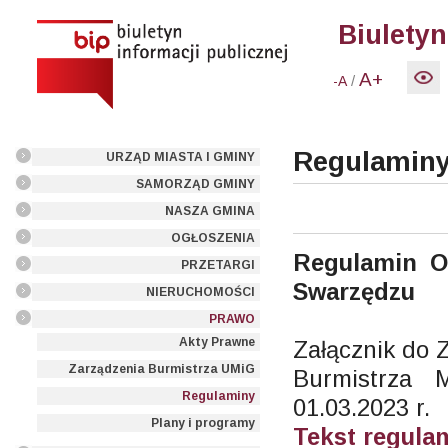
Biuletyn
A+
/
-A
Regulamin
URZĄD MIASTA I GMINY
SAMORZĄD GMINY
NASZA GMINA
OGŁOSZENIA
Regulamin O
PRZETARGI
Swarzędzu
NIERUCHOMOŚCI
PRAWO
Akty Prawne
Załącznik do 
Zarządzenia Burmistrza UMiG
Burmistrza
Regulaminy
01.03.2023 r.
Plany i programy
Tekst regula