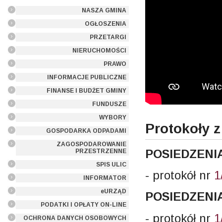
NASZA GMINA
OGŁOSZENIA
PRZETARGI
NIERUCHOMOŚCI
PRAWO
INFORMACJE PUBLICZNE
FINANSE I BUDŻET GMINY
FUNDUSZE
WYBORY
Protokoły z
GOSPODARKA ODPADAMI
ZAGOSPODAROWANIE
POSIEDZENIA
PRZESTRZENNE
SPIS ULIC
- protokół nr
1
INFORMATOR
eURZĄD
POSIEDZENIA
PODATKI I OPŁATY ON-LINE
- protokół nr
1
OCHRONA DANYCH OSOBOWYCH