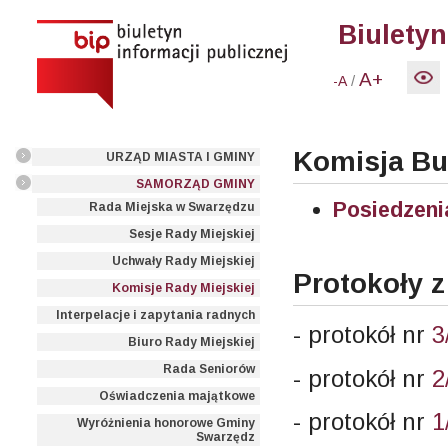
Biuletyn
A+
/
-A
Komisja B
URZĄD MIASTA I GMINY
SAMORZĄD GMINY
Posiedzeni
Rada Miejska w Swarzędzu
Sesje Rady Miejskiej
Uchwały Rady Miejskiej
Protokoły z
Komisje Rady Miejskiej
Interpelacje i zapytania radnych
- protokół nr
3
Biuro Rady Miejskiej
Rada Seniorów
- protokół nr
2
Oświadczenia majątkowe
- protokół nr
1
Wyróżnienia honorowe Gminy
Swarzędz