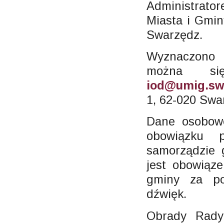
Administrat
Miasta i Gmin
Swarzędz.
Wyznaczono 
można się
iod@umig.sw
1, 62-020 Swa
Dane osobowe
obowiązku 
samorządzie 
jest obowiąze
gminy za po
dźwięk.
Obrady Rady 