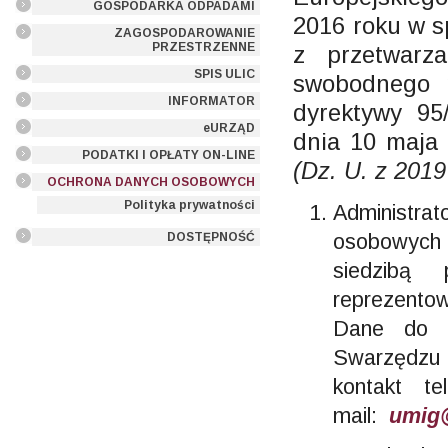
GOSPODARKA ODPADAMI
2016 roku w s
ZAGOSPODAROWANIE
PRZESTRZENNE
z przetwarz
SPIS ULIC
swobodnego p
INFORMATOR
dyrektywy 9
eURZĄD
dnia 10 maja
PODATKI I OPŁATY ON-LINE
(Dz. U. z 2019
OCHRONA DANYCH OSOBOWYCH
Polityka prywatności
Administ
osobowych
DOSTĘPNOŚĆ
siedzibą
reprezentow
Dane do k
Swarzędzu 
kontakt t
mail:
umig