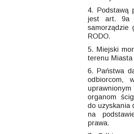
4. Podstawą 
jest art. 9
samorządzie g
RODO.
5. Miejski mo
terenu Miasta
6. Państwa d
odbiorcom, w
uprawnionym d
organom ścig
do uzyskania
na podstawi
prawa.