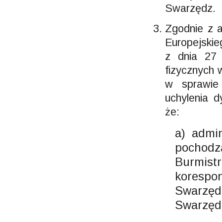
Swarzędz.
Zgodnie z a
Europejskie
z dnia 27 
fizycznych 
w sprawie
uchylenia 
że:
a) admi
pochod
Burmist
koresp
Swarzęd
Swarzęd