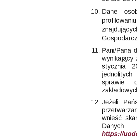
Dane osob
profilowa
znajdują
Gospodarc
Pani/Pana 
wynikający 
stycznia 2
jednolityc
sprawie o
zakładowyc
Jeżeli Pa
przetwarz
wnieść ska
Danych
https://uod