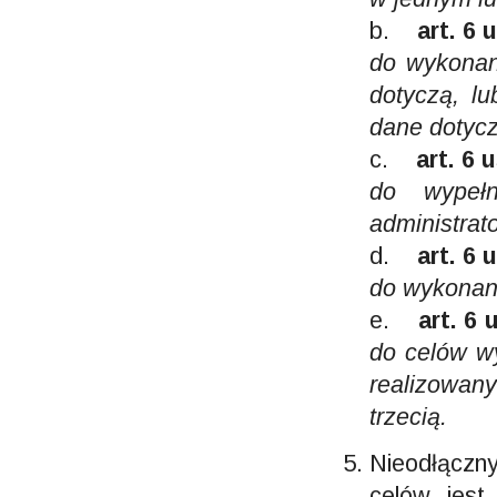
b.
art. 6 
do wykonani
dotyczą, lu
dane dotyc
c.
art. 6 
do wypełn
administrat
d.
art. 6 
do wykonani
e.
art. 6 
do celów w
realizowan
trzecią.
Nieodłączn
celów jest