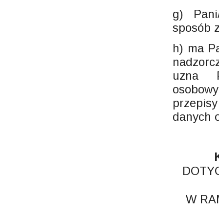
g) Pan
sposób 
h) ma Pa
nadzorc
uzna P
osobow
przepis
danych o
DOTY
W RA