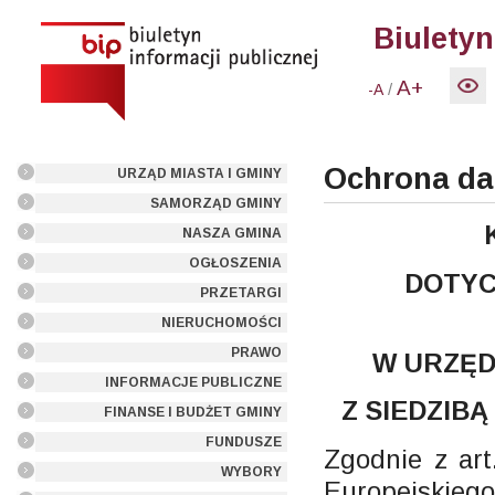
Biuletyn
A+
/
-A
Ochrona d
URZĄD MIASTA I GMINY
SAMORZĄD GMINY
NASZA GMINA
OGŁOSZENIA
DOTYC
PRZETARGI
NIERUCHOMOŚCI
PRAWO
W URZĘD
INFORMACJE PUBLICZNE
Z SIEDZIBĄ
FINANSE I BUDŻET GMINY
FUNDUSZE
Zgodnie z art
WYBORY
Europejskiego