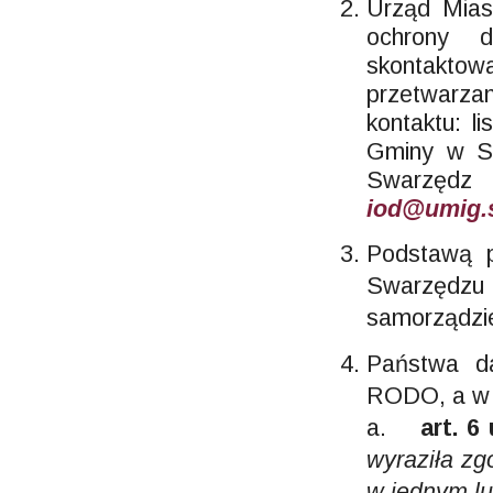
Urząd Mias
ochrony 
skontaktow
przetwarz
kontaktu: l
Gminy w Sw
Swarzę
iod@umig.
Podstawą p
Swarzędzu
samorządz
Państwa d
RODO, a w 
a.
art. 6
wyraziła z
w jednym lu