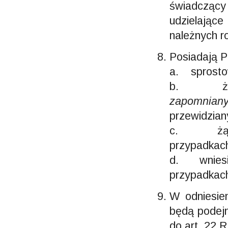
świadcząc
udzielając
należnych r
Posiadają 
a. sprosto
b. żądan
zapomnian
przewidzia
c. żądani
przypadkac
d. wniesie
przypadkac
W odniesie
będą podej
do art. 22