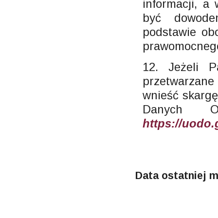
informacji, a
być dowode
podstawie ob
prawomocnego
12. Jeżeli 
przetwarzane
wnieść skarg
Danych Os
https://uodo.
Data ostatniej m