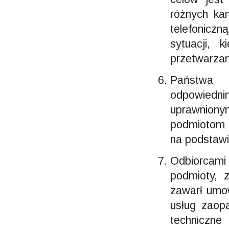
różnych ka
telefoniczn
sytuacji,
przetwarzani
Państwa 
odpowiedn
uprawniony
podmiotom 
na podstawi
Odbiorcam
podmioty, 
zawarł umo
usług zaopa
techniczn