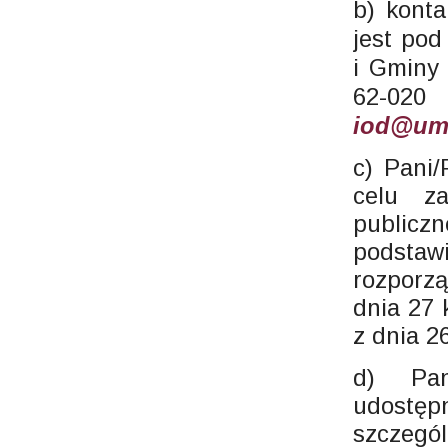
b) kont
jest pod
i Gminy 
62-02
iod@umi
c) Pani
celu za
public
podsta
rozporz
dnia 27 
z dnia 2
d) Pa
udostę
szczegól