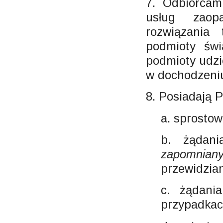
7. Odbiorcam
usług zaop
rozwiązania
podmioty świ
podmioty udzi
w dochodzeniu
8. Posiadają 
a. sprosto
b. żądan
zapomnian
przewidzia
c. żądani
przypadkac