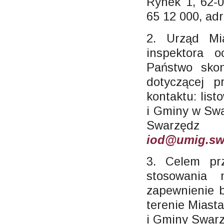
Rynek 1, 62-0
65 12 000, adr
2. Urząd Mi
inspektora 
Państwo skon
dotyczącej 
kontaktu: lis
i Gminy w Swa
Swarzędz
iod@umig.sw
3. Celem pr
stosowania 
zapewnienie 
terenie Miast
i Gminy Swarz