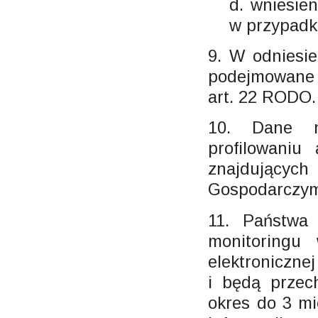
d. wniesie
w przypadk
9. W odniesi
podejmowane 
art. 22 RODO.
10. Dane n
profilowani
znajdujący
Gospodarczym
11. Państwa
monitoringu
elektroniczne
i będą przec
okres do 3 mi