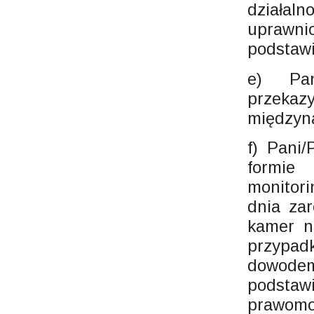
działa
uprawni
podstaw
e) Pa
przekaz
międzyn
f) Pani
formie
monitor
dnia zar
kamer n
przypa
dowode
podsta
prawomo