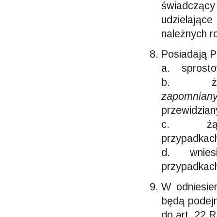
świadcząc
udzielając
należnych r
Posiadają 
a. sprosto
b. żądan
zapomnian
przewidzia
c. żądani
przypadkac
d. wniesie
przypadkac
W odniesie
będą podej
do art. 22