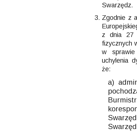
Swarzędz.
Zgodnie z a
Europejskie
z dnia 27 
fizycznych 
w sprawie
uchylenia 
że:
a) admi
pochod
Burmist
koresp
Swarzęd
Swarzęd