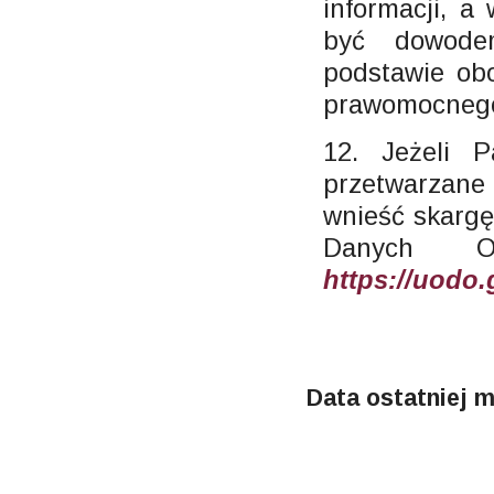
informacji, a
być dowode
podstawie ob
prawomocnego
12. Jeżeli 
przetwarzane
wnieść skarg
Danych Os
https://uodo.
Data ostatniej m