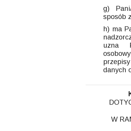
g) Pan
sposób 
h) ma Pa
nadzorc
uzna P
osobow
przepis
danych o
DOTY
W RA