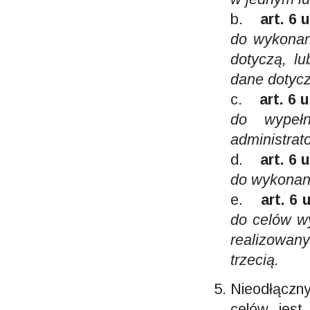
b.
art. 6 
do wykonani
dotyczą, lu
dane dotyc
c.
art. 6 
do wypełn
administrat
d.
art. 6 
do wykonani
e.
art. 6 
do celów w
realizowan
trzecią.
Nieodłączn
celów jest