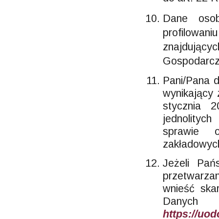
Dane osob
profilowa
znajdują
Gospodarc
Pani/Pana 
wynikający 
stycznia 2
jednolityc
sprawie o
zakładowyc
Jeżeli Pa
przetwarz
wnieść ska
Danych
https://uod