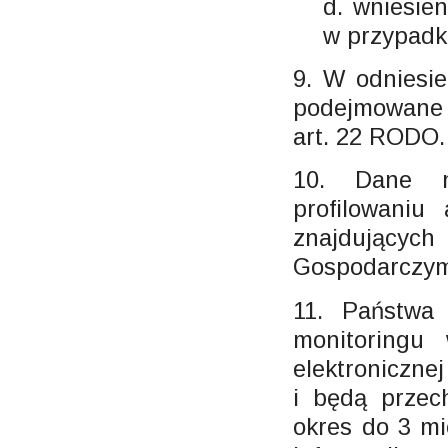
d. wniesie
w przypadk
9. W odniesi
podejmowane 
art. 22 RODO.
10. Dane n
profilowani
znajdujący
Gospodarczym
11. Państwa
monitoringu
elektroniczne
i będą przec
okres do 3 mi