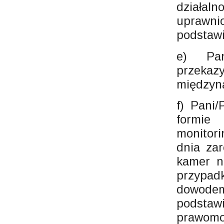
działa
uprawni
podstaw
e) Pa
przekaz
międzyn
f) Pani
formie
monitor
dnia zar
kamer n
przypa
dowode
podsta
prawomo