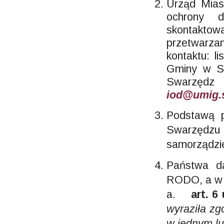
Urząd Mias
ochrony 
skontaktow
przetwarz
kontaktu: l
Gminy w Sw
Swarzę
iod@umig.
Podstawą p
Swarzędzu
samorządz
Państwa d
RODO, a w 
a.
art. 6
wyraziła z
w jednym lu