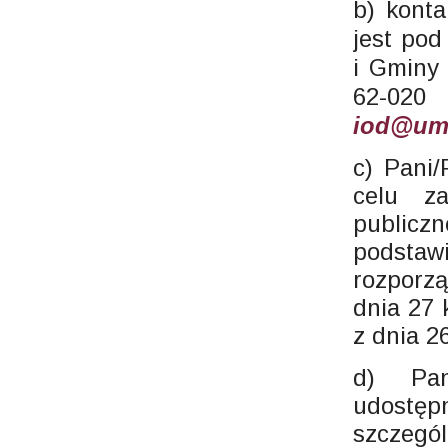
b) kont
jest pod
i Gminy 
62-02
iod@umi
c) Pani
celu za
public
podsta
rozporz
dnia 27 
z dnia 2
d) Pa
udostę
szczegól