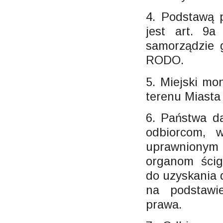
4. Podstawą 
jest art. 9
samorządzie g
RODO.
5. Miejski mo
terenu Miasta
6. Państwa d
odbiorcom, w
uprawnionym d
organom ścig
do uzyskania
na podstawi
prawa.