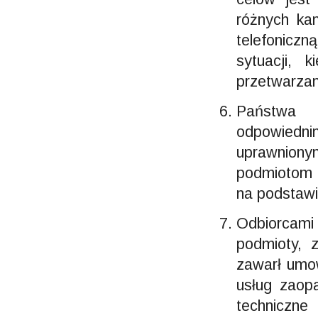
różnych ka
telefoniczn
sytuacji,
przetwarzani
Państwa 
odpowiedn
uprawniony
podmiotom 
na podstawi
Odbiorcam
podmioty, 
zawarł umo
usług zaopa
techniczn