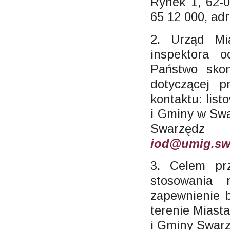
Rynek 1, 62-0
65 12 000, adr
2. Urząd Mi
inspektora 
Państwo skon
dotyczącej 
kontaktu: lis
i Gminy w Swa
Swarzędz
iod@umig.sw
3. Celem pr
stosowania 
zapewnienie 
terenie Miast
i Gminy Swarz