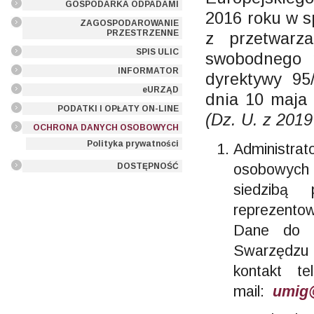
GOSPODARKA ODPADAMI
2016 roku w s
ZAGOSPODAROWANIE
PRZESTRZENNE
z przetwarz
SPIS ULIC
swobodnego p
INFORMATOR
dyrektywy 9
eURZĄD
dnia 10 maja
PODATKI I OPŁATY ON-LINE
(Dz. U. z 2019
OCHRONA DANYCH OSOBOWYCH
Polityka prywatności
Administ
osobowych
DOSTĘPNOŚĆ
siedzibą
reprezentow
Dane do k
Swarzędzu 
kontakt t
mail:
umig