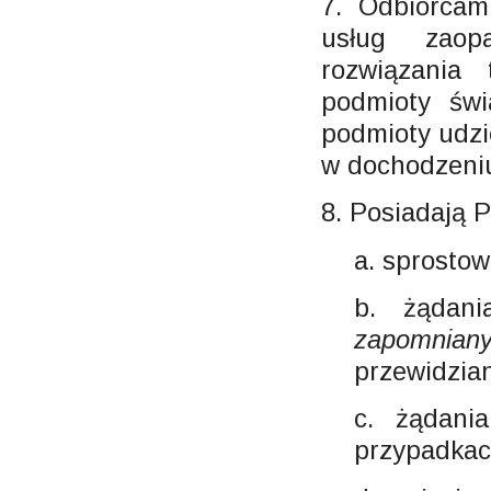
7. Odbiorcam
usług zaop
rozwiązania
podmioty świ
podmioty udzi
w dochodzeniu
8. Posiadają 
a. sprosto
b. żądan
zapomnian
przewidzia
c. żądani
przypadkac