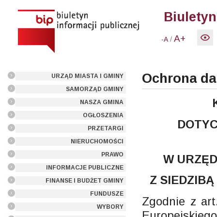
Biuletyn
A+
/
-A
Ochrona d
URZĄD MIASTA I GMINY
SAMORZĄD GMINY
NASZA GMINA
OGŁOSZENIA
DOTYC
PRZETARGI
NIERUCHOMOŚCI
PRAWO
W URZĘD
INFORMACJE PUBLICZNE
Z SIEDZIBĄ
FINANSE I BUDŻET GMINY
FUNDUSZE
Zgodnie z art
WYBORY
Europejskiego