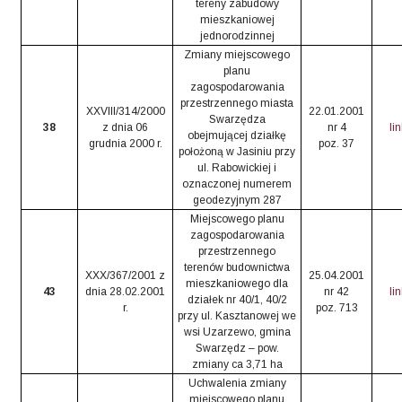
tereny zabudowy
mieszkaniowej
jednorodzinnej
Zmiany miejscowego
planu
zagospodarowania
przestrzennego miasta
XXVIII/314/2000
22.01.2001
Swarzędza
38
z dnia 06
nr 4
li
obejmującej działkę
grudnia 2000 r.
poz. 37
położoną w Jasiniu przy
ul. Rabowickiej i
oznaczonej numerem
geodezyjnym 287
Miejscowego planu
zagospodarowania
przestrzennego
terenów budownictwa
XXX/367/2001 z
25.04.2001
mieszkaniowego dla
43
dnia 28.02.2001
nr 42
li
działek nr 40/1, 40/2
r.
poz. 713
przy ul. Kasztanowej we
wsi Uzarzewo, gmina
Swarzędz – pow.
zmiany ca 3,71 ha
Uchwalenia zmiany
miejscowego planu