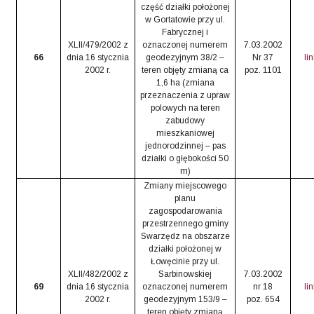
część działki położonej
w Gortatowie przy ul.
Fabrycznej i
XLII/479/2002 z
oznaczonej numerem
7.03.2002
66
dnia 16 stycznia
geodezyjnym 38/2 –
Nr 37
li
2002 r.
teren objęty zmianą ca
poz. 1101
1,6 ha (zmiana
przeznaczenia z upraw
polowych na teren
zabudowy
mieszkaniowej
jednorodzinnej – pas
działki o głębokości 50
m)
Zmiany miejscowego
planu
zagospodarowania
przestrzennego gminy
Swarzędz na obszarze
działki położonej w
Łowęcinie przy ul.
XLII/482/2002 z
Sarbinowskiej
7.03.2002
69
dnia 16 stycznia
oznaczonej numerem
nr 18
li
2002 r.
geodezyjnym 153/9 –
poz. 654
teren objęty zmianą