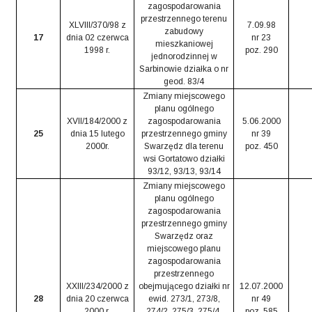
zagospodarowania
przestrzennego terenu
XLVIII/370/98 z
7.09.98
zabudowy
17
dnia 02 czerwca
nr 23
mieszkaniowej
1998 r.
poz. 290
jednorodzinnej w
Sarbinowie działka o nr
geod. 83/4
Zmiany miejscowego
planu ogólnego
XVII/184/2000 z
zagospodarowania
5.06.2000
25
dnia 15 lutego
przestrzennego gminy
nr 39
2000r.
Swarzędz dla terenu
poz. 450
wsi Gortatowo działki
93/12, 93/13, 93/14
Zmiany miejscowego
planu ogólnego
zagospodarowania
przestrzennego gminy
Swarzędz oraz
miejscowego planu
zagospodarowania
przestrzennego
XXIII/234/2000 z
obejmującego działki nr
12.07.2000
28
dnia 20 czerwca
ewid. 273/1, 273/8,
nr 49
2000 r.
274/2, 275/3, 275/4,
poz. 585