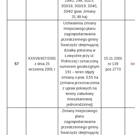
299/2, 298, 301/3,
303/18, 303/19, 304/1,
304/2 (pow. zmiany
31,49 ha)
Uchwalenia zmiany
miejscowego planu
zagospodarowania
przestrzennego gminy
Swarzędz obejmującej
działkę położoną w
Łowęcinie przy ul.
XXXVII/437/2001
15.11.2001
Rolniczej i oznaczoną
57
z dnia 25
nr 139
li
numerem geodezyjnym
września 2001 r.
poz.2770
191 – teren objęty
zmianą o pow. 0,55 ha
(zmiana przeznaczenia
z upraw polowych na
tereny zabudowy
mieszkaniowej
jednorodzinnej)
Zmiany miejscowego
planu
zagospodarowania
przestrzennego gminy
Swarzędz obejmującej