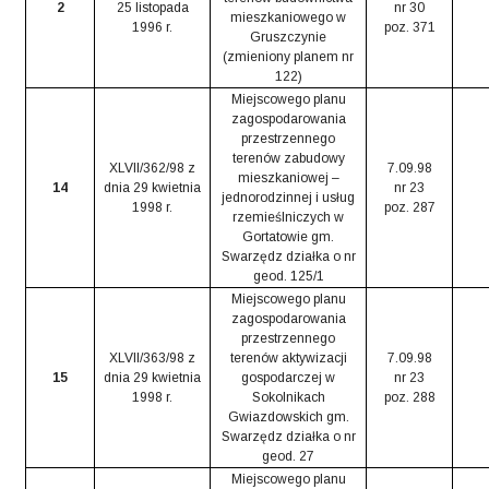
2
25 listopada
nr 30
mieszkaniowego w
1996 r.
poz. 371
Gruszczynie
(zmieniony planem nr
122)
Miejscowego planu
zagospodarowania
przestrzennego
terenów zabudowy
XLVII/362/98 z
7.09.98
mieszkaniowej –
14
dnia 29 kwietnia
nr 23
jednorodzinnej i usług
1998 r.
poz. 287
rzemieślniczych w
Gortatowie gm.
Swarzędz działka o nr
geod. 125/1
Miejscowego planu
zagospodarowania
przestrzennego
XLVII/363/98 z
terenów aktywizacji
7.09.98
15
dnia 29 kwietnia
gospodarczej w
nr 23
1998 r.
Sokolnikach
poz. 288
Gwiazdowskich gm.
Swarzędz działka o nr
geod. 27
Miejscowego planu