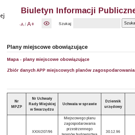
Biuletyn Informacji Publiczn
A+
Szukaj:
/
-A
Plany miejscowe obowiązujące
Mapa - plany miejscowe obowiązujące
Zbiór danych APP miejscowych planów zagospodarowania
Nr Uchwały
Nr
Dziennik
Rady Miejskiej
Uchwała w sprawie
MPZP
urzędowy
w Swarzędzu
Miejscowego planu
zagospodarowania
przestrzennego
XXIX/207/96
30.12.96
terenów budownictwa