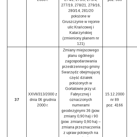
277/19, 278/21, 279/16,
280/14, 281/20
położone w
Gruszczynie w rejonie
ulic Krańcowej i
Katarzyńskiej
(zmieniony planem nr
121)
Zmiany miejscowego
planu ogólnego
zagospodarowania
przestrzennego gminy
Swarzędz obejmującej
część działek
położonych w
Gortatowie przy ul.
XXVII/313/2000 z
Fabrycznej i
15.12.2000
37
dnia 06 grudnia
oznaczonych
nr 89
2000 r.
numerami
poz. 4166
geodezyjnymi 36 (pow.
zmiany 0,90 ha) i 90
(pow. zmiany 0,90 ha) –
zmiana przeznaczenia
z upraw polowych na