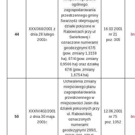
ogólnego
zagospodarowania
przestrzennego gminy
Swarzędz obejmującej
działki położone w
XXX/368/2001 z
16.03.2001
Rabowicach przy ul
44
dnia 28 lutego
nr 21
li
Świerkowej i
2001r.
poz. 305
oznaczone numerami
geodezyjnymi 67/5
(pow. zmiany 1,3159
ha), 67/4 (pow. zmiany
0,9566 ha) oraz działkę
67/6 (pow. zmiany
1,6754 ha)
Uchwalenia zmiany
miejscowego planu
zagospodarowania
przestrzennego w
miejscowości Jasin dla
działek położonych przy
XXXIV/402/2001
12.06.2001
ul. Rabowickiej,
50
z dnia 30 maja
nr 75
li
oznaczonych
2001r.
poz. 1352
numerami
geodezyjnymi 299/1,