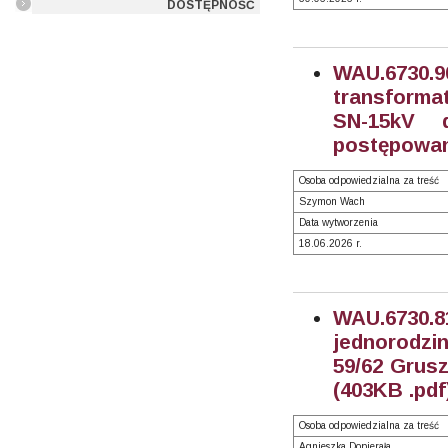
DOSTĘPNOŚĆ
WAU.6730
transforma
SN-15kV 
postępowan
Osoba odpowiedzialna za treść
Szymon Wach
Data wytworzenia
18.06.2026 r.
WAU.6730.
jednorodzi
59/62 Grusz
(403KB .pdf
Osoba odpowiedzialna za treść
Agnieszka Dopierała