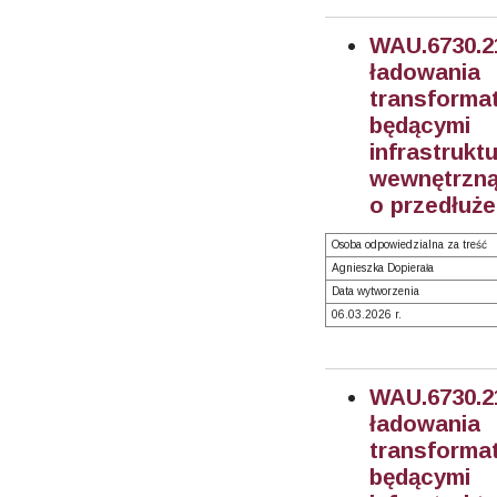
WAU.6730.
ładowani
transform
będącymi
infrastruk
wewnętrzną 
o przedłuże
Osoba odpowiedzialna za treść
Agnieszka Dopierała
Data wytworzenia
06.03.2026 r.
WAU.6730.
ładowani
transform
będącymi