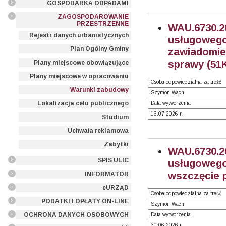
GOSPODARKA ODPADAMI
ZAGOSPODAROWANIE
PRZESTRZENNE
WAU.6730
Rejestr danych urbanistycznych
usługowego
Plan Ogólny Gminy
zawiadomi
sprawy (51K
Plany miejscowe obowiązujące
Plany miejscowe w opracowaniu
Osoba odpowiedzialna za treść
Warunki zabudowy
Szymon Wach
Lokalizacja celu publicznego
Data wytworzenia
16.07.2026 r.
Studium
Uchwała reklamowa
Zabytki
WAU.6730
SPIS ULIC
usługowego
wszczęcie 
INFORMATOR
eURZĄD
Osoba odpowiedzialna za treść
PODATKI I OPŁATY ON-LINE
Szymon Wach
OCHRONA DANYCH OSOBOWYCH
Data wytworzenia
30.06.2026 r.