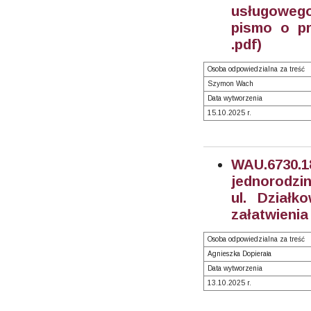
usługowego
pismo o pr
.pdf)
Osoba odpowiedzialna za treść
Szymon Wach
Data wytworzenia
15.10.2025 r.
WAU.6730.
jednorodzin
ul. Działk
załatwienia
Osoba odpowiedzialna za treść
Agnieszka Dopierała
Data wytworzenia
13.10.2025 r.