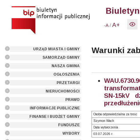
Biuletyn
A+
/
-A
Warunki za
URZĄD MIASTA I GMINY
SAMORZĄD GMINY
NASZA GMINA
OGŁOSZENIA
WAU.6730
PRZETARGI
transforma
NIERUCHOMOŚCI
SN-15kV dz
PRAWO
przedłużeni
INFORMACJE PUBLICZNE
Osoba odpowiedzialna za treść
FINANSE I BUDŻET GMINY
Szymon Wach
FUNDUSZE
Data wytworzenia
WYBORY
03.07.2026 r.