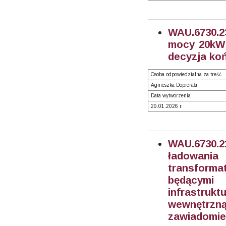
WAU.6730.2
mocy 20kW -
decyzja ko
Osoba odpowiedzialna za treść
Agnieszka Dopierała
Data wytworzenia
29.01.2026 r.
WAU.6730.
ładowani
transform
będącymi
infrastruk
wewnętrzną
zawiadomien