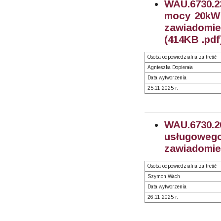
WAU.6730.2
mocy 20kW -
zawiadomie
(414
KB .pdf
Osoba odpowiedzialna za treść
Agnieszka Dopierała
Data wytworzenia
25.11.2025 r.
WAU.6730
usługowego 
zawiadomien
Osoba odpowiedzialna za treść
Szymon Wach
Data wytworzenia
26.11.2025 r.