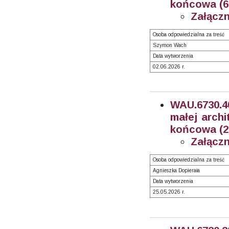
końcowa (6
Załączn
Osoba odpowiedzialna za treść
Szymon Wach
Data wytworzenia
02.06.2026 r.
WAU.6730.
małej archi
końcowa (2
Załączn
Osoba odpowiedzialna za treść
Agnieszka Dopierała
Data wytworzenia
25.05.2026 r.