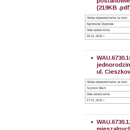
postanowi
(219KB .pdf
Osoba odpowiedzialna za treść
Agnieszka Dopierała
Data wytworzenia
09.01.2026 r.
WAU.6730.
jednorodzin
ul. Cieszko
Osoba odpowiedzialna za treść
Szymon Wach
Data wytworzenia
07.01.2026 r.
WAU.6730
mieszalnyc