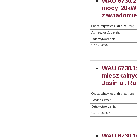
WAU.6730.2
mocy 20kW -
zawiadomien
Osoba odpowiedzialna za treść
Agnieszka Dopierała
Data wytworzenia
17.12.2025 r.
WAU.6730
mieszkalnyc
Jasin ul. R
Osoba odpowiedzialna za treść
Szymon Wach
Data wytworzenia
15.12.2025 r.
WAU.6730.