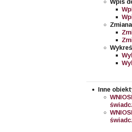
Wpis do
Wpi
Wpi
Zmiana
Zmi
Zmi
Wykreśl
Wyk
Wyk
Inne obiekt
WNIOSE
świadcz
WNIOSE
świadcz