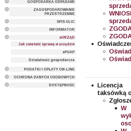
GOSPODARKA ODPADAMI
sprzed
ZAGOSPODAROWANIE
WNIOSE
PRZESTRZENNE
sprzed
SPIS ULIC
ZGODA
INFORMATOR
ZGODA
eURZĄD
Oświadczen
Jak załatwić sprawę w urzędzie
Oświad
ePUAP
Oświad
Działalność gospodarcza
PODATKI I OPŁATY ON-LINE
OCHRONA DANYCH OSOBOWYCH
Licencja
DOSTĘPNOŚĆ
taksówką 
Zgłosz
W 
wy
oso
W 