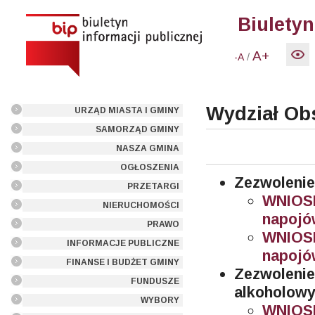
Biuletyn
A+
/
-A
Wydział Ob
URZĄD MIASTA I GMINY
SAMORZĄD GMINY
NASZA GMINA
OGŁOSZENIA
Zezwolenie
PRZETARGI
WNIOS
NIERUCHOMOŚCI
napojó
PRAWO
WNIOS
INFORMACJE PUBLICZNE
napojó
FINANSE I BUDŻET GMINY
Zezwolen
FUNDUSZE
alkoholow
WYBORY
WNIOSE