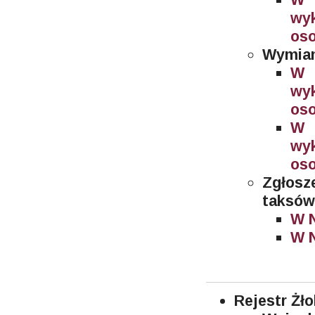
wy
oso
Wymian
W 
wy
oso
W 
wy
os
Zgłosz
taksów
W N
W N
Rejestr Żł