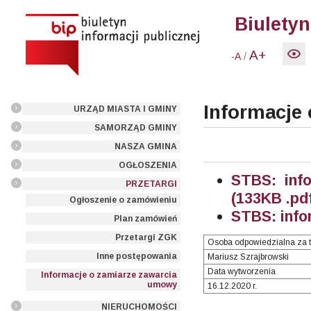
Biuletyn
A+
/
-A
Informacje
URZĄD MIASTA I GMINY
SAMORZĄD GMINY
NASZA GMINA
OGŁOSZENIA
STBS: inf
PRZETARGI
(133KB .pd
Ogłoszenie o zamówieniu
STBS: info
Plan zamówień
Przetargi ZGK
Osoba odpowiedzialna za t
Inne postępowania
Mariusz Szrajbrowski
Data wytworzenia
Informacje o zamiarze zawarcia
umowy
16.12.2020 r.
NIERUCHOMOŚCI