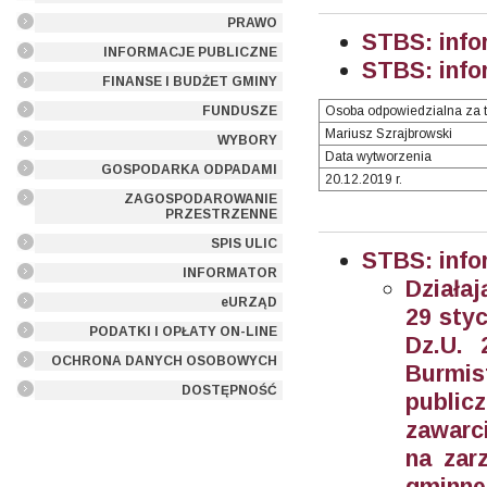
PRAWO
STBS: info
INFORMACJE PUBLICZNE
STBS: info
FINANSE I BUDŻET GMINY
FUNDUSZE
Osoba odpowiedzialna za t
Mariusz Szrajbrowski
WYBORY
Data wytworzenia
GOSPODARKA ODPADAMI
20.12.2019 r.
ZAGOSPODAROWANIE
PRZESTRZENNE
SPIS ULIC
STBS: info
INFORMATOR
Działaj
eURZĄD
29 styc
PODATKI I OPŁATY ON-LINE
Dz.U. 
OCHRONA DANYCH OSOBOWYCH
Burmi
DOSTĘPNOŚĆ
publi
zawarc
na zar
gminne