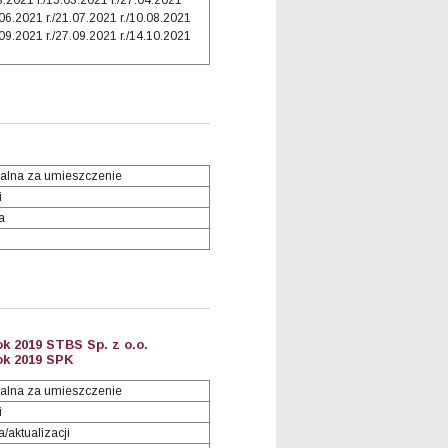
3.2021 r./15.03.2021 r./27.04.2021
.06.2021 r./21.07.2021 r./10.08.2021
.09.2021 r./27.09.2021 r./14.10.2021
alna za umieszczenie
i
a
k 2019 STBS Sp. z o.o.
ok 2019 SPK
alna za umieszczenie
i
/aktualizacji