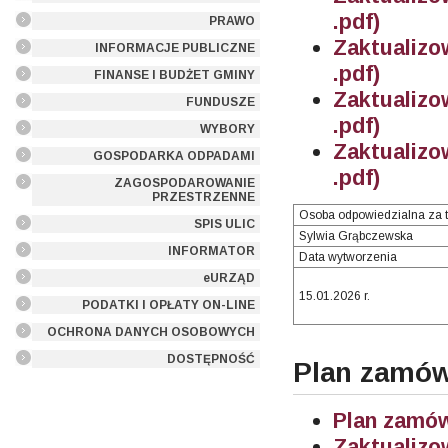
.pdf)
PRAWO
Zaktualiz
INFORMACJE PUBLICZNE
.pdf)
FINANSE I BUDŻET GMINY
Zaktualiz
FUNDUSZE
.pdf)
WYBORY
Zaktualiz
GOSPODARKA ODPADAMI
.pdf)
ZAGOSPODAROWANIE
PRZESTRZENNE
Osoba odpowiedzialna za t
SPIS ULIC
Sylwia Grąbczewska
INFORMATOR
Data wytworzenia
eURZĄD
15.01.2026 r.
PODATKI I OPŁATY ON-LINE
OCHRONA DANYCH OSOBOWYCH
DOSTĘPNOŚĆ
Plan zamów
Plan zamów
Zaktualiz