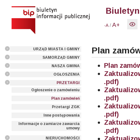
Biuletyn
A+
/
-A
Plan zamów
URZĄD MIASTA I GMINY
SAMORZĄD GMINY
Plan zamów
NASZA GMINA
Zaktualiz
OGŁOSZENIA
.pdf)
PRZETARGI
Zaktualiz
Ogłoszenie o zamówieniu
.pdf)
Plan zamówień
Zaktualiz
Przetargi ZGK
.pdf)
Inne postępowania
Zaktualiz
Informacje o zamiarze zawarcia
umowy
.pdf)
Zaktualiz
NIERUCHOMOŚCI