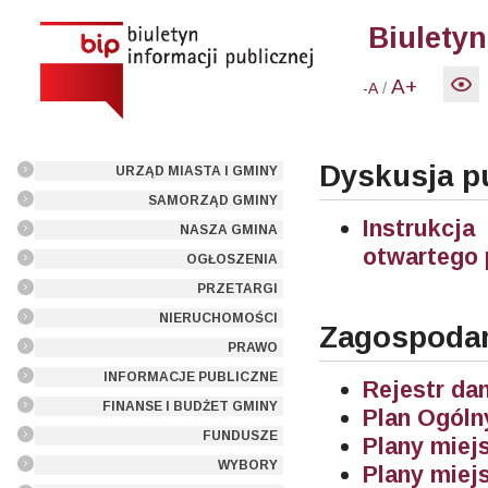
Biuletyn
A+
/
-A
Dyskusja pu
URZĄD MIASTA I GMINY
SAMORZĄD GMINY
Instrukcja
NASZA GMINA
otwartego 
OGŁOSZENIA
PRZETARGI
NIERUCHOMOŚCI
Zagospodar
PRAWO
INFORMACJE PUBLICZNE
Rejestr da
FINANSE I BUDŻET GMINY
Plan Ogól
FUNDUSZE
Plany miej
WYBORY
Plany miej