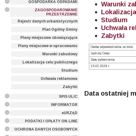
GOSPODARKA ODPADAMI
Warunki z
ZAGOSPODAROWANIE
Lokalizacj
PRZESTRZENNE
Studium
Rejestr danych urbanistycznych
Uchwała r
Plan Ogólny Gminy
Zabytki
Plany miejscowe obowiązujące
Plany miejscowe w opracowaniu
Osoba odpowiedzialna za treść
Jędrzej Cesar
Warunki zabudowy
Data wytworzenia
Lokalizacja celu publicznego
15.02.2024 r.
Studium
Uchwała reklamowa
Zabytki
Data ostatniej m
SPIS ULIC
INFORMATOR
eURZĄD
PODATKI I OPŁATY ON-LINE
OCHRONA DANYCH OSOBOWYCH