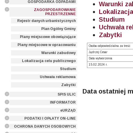
GOSPODARKA ODPADAMI
Warunki z
ZAGOSPODAROWANIE
Lokalizacj
PRZESTRZENNE
Studium
Rejestr danych urbanistycznych
Uchwała r
Plan Ogólny Gminy
Zabytki
Plany miejscowe obowiązujące
Plany miejscowe w opracowaniu
Osoba odpowiedzialna za treść
Jędrzej Cesar
Warunki zabudowy
Data wytworzenia
Lokalizacja celu publicznego
15.02.2024 r.
Studium
Uchwała reklamowa
Zabytki
Data ostatniej m
SPIS ULIC
INFORMATOR
eURZĄD
PODATKI I OPŁATY ON-LINE
OCHRONA DANYCH OSOBOWYCH