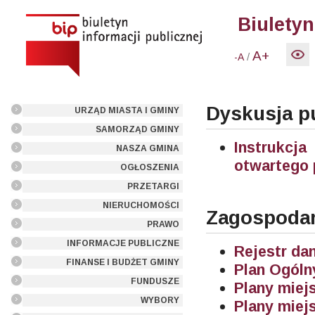
Biuletyn
A+
/
-A
Dyskusja pu
URZĄD MIASTA I GMINY
SAMORZĄD GMINY
Instrukcja
NASZA GMINA
otwartego 
OGŁOSZENIA
PRZETARGI
NIERUCHOMOŚCI
Zagospodar
PRAWO
INFORMACJE PUBLICZNE
Rejestr da
FINANSE I BUDŻET GMINY
Plan Ogól
FUNDUSZE
Plany miej
WYBORY
Plany miej