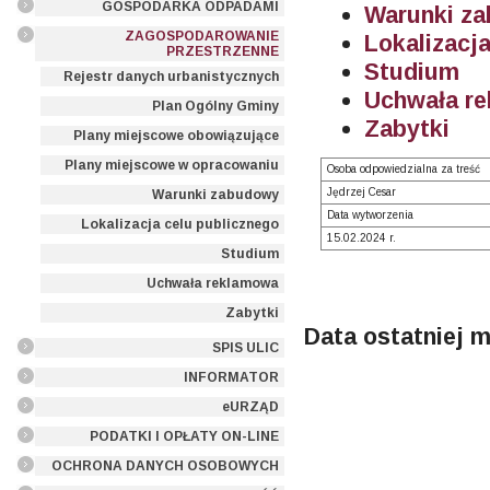
GOSPODARKA ODPADAMI
Warunki z
ZAGOSPODAROWANIE
Lokalizacj
PRZESTRZENNE
Studium
Rejestr danych urbanistycznych
Uchwała r
Plan Ogólny Gminy
Zabytki
Plany miejscowe obowiązujące
Plany miejscowe w opracowaniu
Osoba odpowiedzialna za treść
Jędrzej Cesar
Warunki zabudowy
Data wytworzenia
Lokalizacja celu publicznego
15.02.2024 r.
Studium
Uchwała reklamowa
Zabytki
Data ostatniej m
SPIS ULIC
INFORMATOR
eURZĄD
PODATKI I OPŁATY ON-LINE
OCHRONA DANYCH OSOBOWYCH