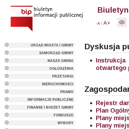
Biuletyn
A+
/
-A
Dyskusja pu
URZĄD MIASTA I GMINY
SAMORZĄD GMINY
Instrukcja
NASZA GMINA
otwartego 
OGŁOSZENIA
PRZETARGI
NIERUCHOMOŚCI
Zagospodar
PRAWO
INFORMACJE PUBLICZNE
Rejestr da
FINANSE I BUDŻET GMINY
Plan Ogól
FUNDUSZE
Plany miej
WYBORY
Plany miej