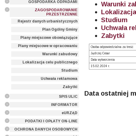
GOSPODARKA ODPADAMI
Warunki z
ZAGOSPODAROWANIE
Lokalizacj
PRZESTRZENNE
Studium
Rejestr danych urbanistycznych
Uchwała r
Plan Ogólny Gminy
Zabytki
Plany miejscowe obowiązujące
Plany miejscowe w opracowaniu
Osoba odpowiedzialna za treść
Jędrzej Cesar
Warunki zabudowy
Data wytworzenia
Lokalizacja celu publicznego
15.02.2024 r.
Studium
Uchwała reklamowa
Zabytki
Data ostatniej m
SPIS ULIC
INFORMATOR
eURZĄD
PODATKI I OPŁATY ON-LINE
OCHRONA DANYCH OSOBOWYCH