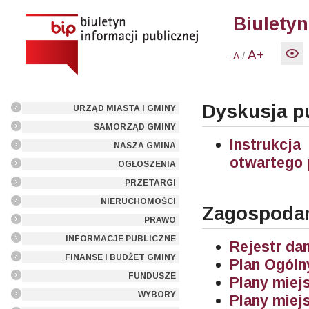
Biuletyn
A+
/
-A
Dyskusja pu
URZĄD MIASTA I GMINY
SAMORZĄD GMINY
Instrukcja
NASZA GMINA
otwartego 
OGŁOSZENIA
PRZETARGI
NIERUCHOMOŚCI
Zagospodar
PRAWO
INFORMACJE PUBLICZNE
Rejestr da
FINANSE I BUDŻET GMINY
Plan Ogól
FUNDUSZE
Plany miej
WYBORY
Plany miej