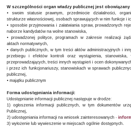
W szczególności organ władzy publicznej jest obowiązany
• swoim statusie prawnym, przedmiocie działalności, organi
strukturze własnościowej, osobach sprawujących w nim funkcje i i
• sposobie przyjmowania i załatwiania spraw, prowadzonych reje
naborze kandydatów na wolne stanowiska,
• prowadzonej polityce, programach w zakresie realizacji żąd
aktach normatywnych,
• danych publicznych, w tym treści aktów administracyjnych i in
przebiegu i efektów kontroli oraz wystąpienia, stanowiska,
przeprowadzających, treści innych wystąpień i ocen dokonywanyc
i przez ich funkcjonariuszy, stanowiskach w sprawach publiczny
publicznej,
• majątku publicznym
Forma udostępniania informacji:
Udostępnianie informacji publicznej następuje w drodze:
1) ogłoszenia informacji publicznych, w tym dokumentów urzę
Publicznej,
2) udostępniania informacji na wniosek zainteresowanych -
infor
3) wyłożenie lub wywieszenie w miejscach ogólnie dostępnych.