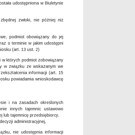
została udostępniona w Biuletynie
zbędnej zwłoki, nie później niż
liwe, podmiot obowiązany do jej
az o terminie w jakim udostępni
osku (art. 13 ust. 2)
cji w których podmiot zobowiązany
szty w związku ze wskazanym we
ekształcenia informacji (art. 15
 wniosku powiadamia wnioskodawcę
esie i na zasadach określonych
onie innych tajemnic ustawowo
 lub tajemnicę przedsiębiorcy.
ecyzji administracyjnej,
zku, nie udostępnia informacji