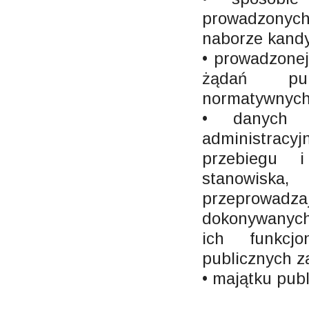
prowadzonych
naborze kandy
• prowadzonej
żądań pub
normatywnych
• danych 
administracyj
przebiegu i
stanowiska
przeprowadza
dokonywanych
ich funkcj
publicznych z
• majątku pub