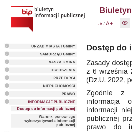
Biuletyn
A+
/
-A
Dostęp do i
URZĄD MIASTA I GMINY
SAMORZĄD GMINY
Zasady dostęp
NASZA GMINA
z 6 września 
OGŁOSZENIA
(Dz.U. 2022, p
PRZETARGI
NIERUCHOMOŚCI
Zgodnie z 
PRAWO
informacja 
INFORMACJE PUBLICZNE
informacji ni
Dostęp do informacji publicznej
publicznej p
Warunki ponownego
wykorzystywania informacji
prawo do in
publicznej