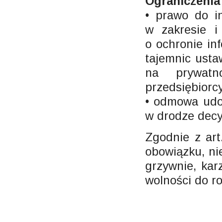
Ograniczenia 
• prawo do in
w zakresie i
o ochronie in
tajemnic usta
na prywatn
przedsiębiorcy
• odmowa udos
w drodze decyz
Zgodnie z ar
obowiązku, ni
grzywnie, kar
wolności do r