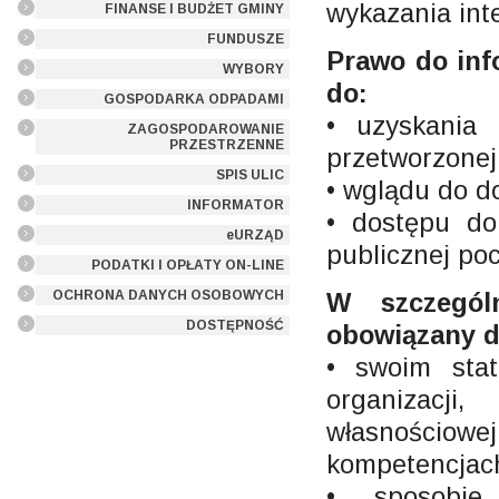
wykazania int
FINANSE I BUDŻET GMINY
FUNDUSZE
Prawo do inf
WYBORY
do:
GOSPODARKA ODPADAMI
• uzyskania 
ZAGOSPODAROWANIE
PRZESTRZENNE
przetworzonej
SPIS ULIC
• wglądu do 
INFORMATOR
• dostępu do
eURZĄD
publicznej p
PODATKI I OPŁATY ON-LINE
OCHRONA DANYCH OSOBOWYCH
W szczegól
DOSTĘPNOŚĆ
obowiązany d
• swoim stat
organizacji
własnościowej
kompetencjac
• sposobie