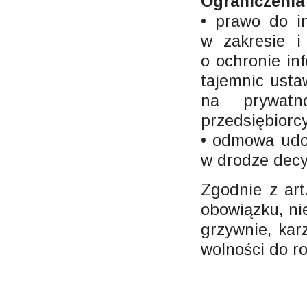
Ograniczenia 
• prawo do in
w zakresie i
o ochronie in
tajemnic usta
na prywatn
przedsiębiorcy
• odmowa udos
w drodze decyz
Zgodnie z ar
obowiązku, ni
grzywnie, kar
wolności do r