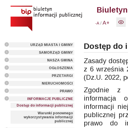
Biuletyn
A+
/
-A
Dostęp do i
URZĄD MIASTA I GMINY
SAMORZĄD GMINY
Zasady dostęp
NASZA GMINA
z 6 września 
OGŁOSZENIA
(Dz.U. 2022, p
PRZETARGI
NIERUCHOMOŚCI
Zgodnie z 
PRAWO
informacja 
INFORMACJE PUBLICZNE
informacji ni
Dostęp do informacji publicznej
publicznej p
Warunki ponownego
wykorzystywania informacji
prawo do in
publicznej