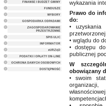
wykazania int
FINANSE I BUDŻET GMINY
FUNDUSZE
Prawo do inf
WYBORY
do:
GOSPODARKA ODPADAMI
• uzyskania 
ZAGOSPODAROWANIE
PRZESTRZENNE
przetworzonej
SPIS ULIC
• wglądu do 
INFORMATOR
• dostępu do
eURZĄD
publicznej p
PODATKI I OPŁATY ON-LINE
OCHRONA DANYCH OSOBOWYCH
W szczegól
DOSTĘPNOŚĆ
obowiązany d
• swoim stat
organizacji
własnościowej
kompetencjac
• sposobie