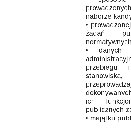
prowadzonych
naborze kandy
• prowadzonej
żądań pub
normatywnych
• danych 
administracyj
przebiegu i
stanowiska
przeprowadza
dokonywanych
ich funkcj
publicznych z
• majątku pub