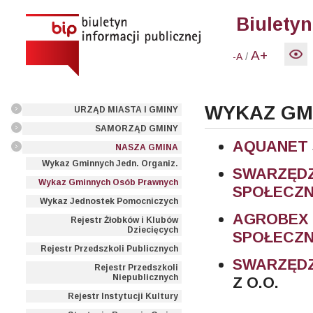
Biuletyn
A+
/
-A
WYKAZ GM
URZĄD MIASTA I GMINY
SAMORZĄD GMINY
AQUANET
NASZA GMINA
Wykaz Gminnych Jedn. Organiz.
SWARZĘ
Wykaz Gminnych Osób Prawnych
SPOŁECZ
Wykaz Jednostek Pomocniczych
AGROBE
Rejestr Żłobków i Klubów
Dziecięcych
SPOŁECZ
Rejestr Przedszkoli Publicznych
SWARZĘDZ
Rejestr Przedszkoli
Niepublicznych
Z O.O.
Rejestr Instytucji Kultury