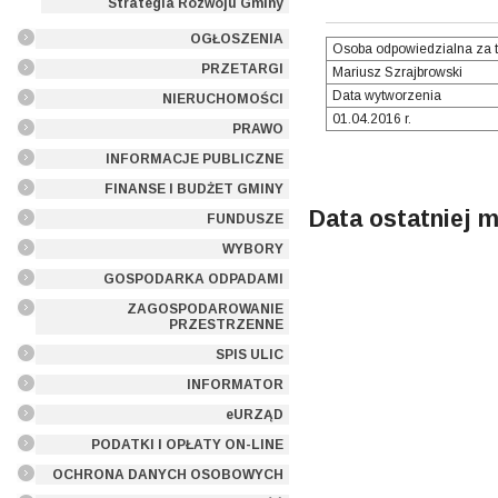
Strategia Rozwoju Gminy
OGŁOSZENIA
Osoba odpowiedzialna za t
PRZETARGI
Mariusz Szrajbrowski
Data wytworzenia
NIERUCHOMOŚCI
01.04.2016 r.
PRAWO
INFORMACJE PUBLICZNE
FINANSE I BUDŻET GMINY
Data ostatniej m
FUNDUSZE
WYBORY
GOSPODARKA ODPADAMI
ZAGOSPODAROWANIE
PRZESTRZENNE
SPIS ULIC
INFORMATOR
eURZĄD
PODATKI I OPŁATY ON-LINE
OCHRONA DANYCH OSOBOWYCH