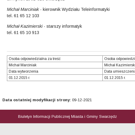
Michał Marciniak
- kierownik Wydziału Teleinformatyki
tel. 61 65 12 103
Michał Kazimierski
- starszy informatyk
tel. 61 65 10 913
Osoba odpowiedzialna za treść
Osoba odpowiedzi
Michał Marciniak
Michał Kazimiersk
Data wytworzenia
Data umieszczeni
01.12.2015 r.
01.12.2015 r.
Data ostatniej modyfikacji strony:
09-12-2021
Biuletyn Informacji Publicznej Miasta i Gminy Swarzędz