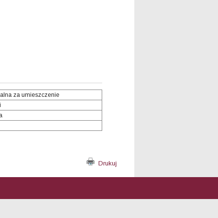
alna za umieszczenie
i
a
Drukuj