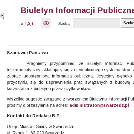
Biuletyn Informacji Publiczn
A+
Szukaj:
/
-A
Szanowni Państwo !
Pragniemy przypomnieć, że Biuletyn Informacji Public
teleinformatyczny, składający się z ujednoliconego systemu stron w
zostaje udostępniona informacja publiczna. Jesteśmy głębok
przyczynią się do usprawnienia prac związanych z budową 
korzystania z biuletynu przez użytkowników.
Wszelkie sugestie związane z tworzeniem Biuletynu Informacji Pu
prosimy o przesyłanie na adres:
administrator@swarzedz.pl
Kontakt do Redakcji BIP:
Urząd Miasta i Gminy w Swarzędzu
ul. Rynek 1, 62-020 Swarzędz