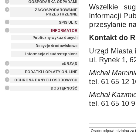
GOSPODARKA ODPADAMI
Wszelkie sug
ZAGOSPODAROWANIE
Informacji Pu
PRZESTRZENNE
przesyłanie n
SPIS ULIC
INFORMATOR
Kontakt do R
Publiczny wykaz danych
Decyzje środowiskowe
Urząd Miasta
Informacje nieudostępnione
ul. Rynek 1, 
eURZĄD
Michał Marcini
PODATKI I OPŁATY ON-LINE
tel. 61 65 12 
OCHRONA DANYCH OSOBOWYCH
DOSTĘPNOŚĆ
Michał Kazimie
tel. 61 65 10 
Osoba odpowiedzialna za t