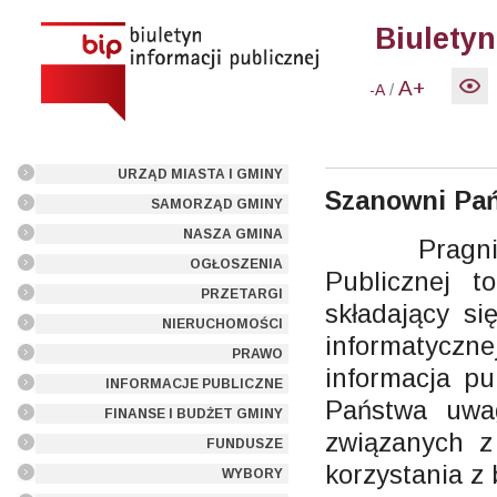
Biuletyn
A+
/
-A
URZĄD MIASTA I GMINY
Szanowni Pań
SAMORZĄD GMINY
NASZA GMINA
Pragniemy p
OGŁOSZENIA
Publicznej t
PRZETARGI
składający si
NIERUCHOMOŚCI
informatycz
PRAWO
informacja pu
INFORMACJE PUBLICZNE
Państwa uwag
FINANSE I BUDŻET GMINY
związanych z
FUNDUSZE
korzystania z
WYBORY