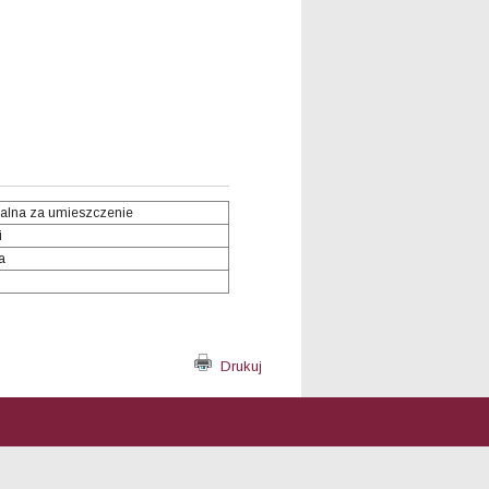
alna za umieszczenie
i
a
Drukuj