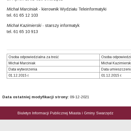
Michał Marciniak
- kierownik Wydziału Teleinformatyki
tel. 61 65 12 103
Michał Kazimierski
- starszy informatyk
tel. 61 65 10 913
Osoba odpowiedzialna za treść
Osoba odpowiedzi
Michał Marciniak
Michał Kazimiersk
Data wytworzenia
Data umieszczeni
01.12.2015 r.
01.12.2015 r.
Data ostatniej modyfikacji strony:
09-12-2021
Biuletyn Informacji Publicznej Miasta i Gminy Swarzędz