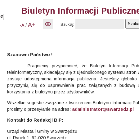
Biuletyn Informacji Publiczn
A+
Szukaj:
/
-A
Szanowni Państwo !
Pragniemy przypomnieć, że Biuletyn Informacji Public
teleinformatyczny, składający się z ujednoliconego systemu stron w
zostaje udostępniona informacja publiczna. Jesteśmy głębok
przyczynią się do usprawnienia prac związanych z budową 
korzystania z biuletynu przez użytkowników.
Wszelkie sugestie związane z tworzeniem Biuletynu Informacji Pu
prosimy o przesyłanie na adres:
administrator@swarzedz.pl
Kontakt do Redakcji BIP:
Urząd Miasta i Gminy w Swarzędzu
ul. Rynek 1, 62-020 Swarzędz