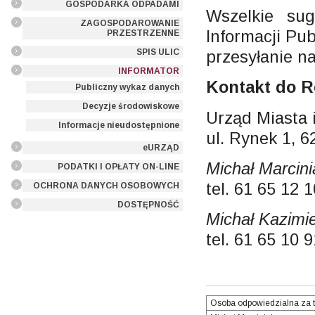
GOSPODARKA ODPADAMI
Wszelkie sug
ZAGOSPODAROWANIE
Informacji Pu
PRZESTRZENNE
przesyłanie n
SPIS ULIC
INFORMATOR
Kontakt do R
Publiczny wykaz danych
Decyzje środowiskowe
Urząd Miasta
Informacje nieudostępnione
ul. Rynek 1, 
eURZĄD
Michał Marcini
PODATKI I OPŁATY ON-LINE
tel. 61 65 12 
OCHRONA DANYCH OSOBOWYCH
DOSTĘPNOŚĆ
Michał Kazimie
tel. 61 65 10 
Osoba odpowiedzialna za t