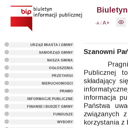
Biuletyn
A+
/
-A
URZĄD MIASTA I GMINY
Szanowni Pań
SAMORZĄD GMINY
NASZA GMINA
Pragniemy p
OGŁOSZENIA
Publicznej t
PRZETARGI
składający si
NIERUCHOMOŚCI
informatycz
PRAWO
informacja pu
INFORMACJE PUBLICZNE
Państwa uwag
FINANSE I BUDŻET GMINY
związanych z
FUNDUSZE
korzystania z
WYBORY