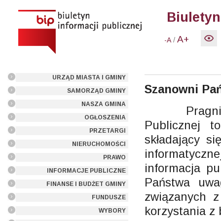
Biuletyn
A+
/
-A
URZĄD MIASTA I GMINY
Szanowni Pań
SAMORZĄD GMINY
NASZA GMINA
Pragniemy p
OGŁOSZENIA
Publicznej t
PRZETARGI
składający si
NIERUCHOMOŚCI
informatycz
PRAWO
informacja pu
INFORMACJE PUBLICZNE
Państwa uwag
FINANSE I BUDŻET GMINY
związanych z
FUNDUSZE
korzystania z
WYBORY