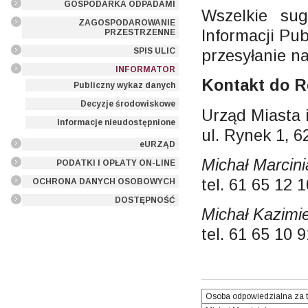
GOSPODARKA ODPADAMI
Wszelkie sug
ZAGOSPODAROWANIE
Informacji Pu
PRZESTRZENNE
przesyłanie n
SPIS ULIC
INFORMATOR
Kontakt do R
Publiczny wykaz danych
Decyzje środowiskowe
Urząd Miasta
Informacje nieudostępnione
ul. Rynek 1, 
eURZĄD
Michał Marcini
PODATKI I OPŁATY ON-LINE
tel. 61 65 12 
OCHRONA DANYCH OSOBOWYCH
DOSTĘPNOŚĆ
Michał Kazimie
tel. 61 65 10 
Osoba odpowiedzialna za t