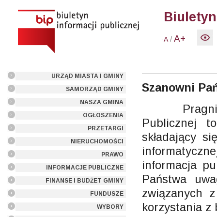
Biuletyn
A+
/
-A
URZĄD MIASTA I GMINY
Szanowni Pań
SAMORZĄD GMINY
NASZA GMINA
Pragniemy p
OGŁOSZENIA
Publicznej t
PRZETARGI
składający si
NIERUCHOMOŚCI
informatycz
PRAWO
informacja pu
INFORMACJE PUBLICZNE
Państwa uwag
FINANSE I BUDŻET GMINY
związanych z
FUNDUSZE
korzystania z
WYBORY