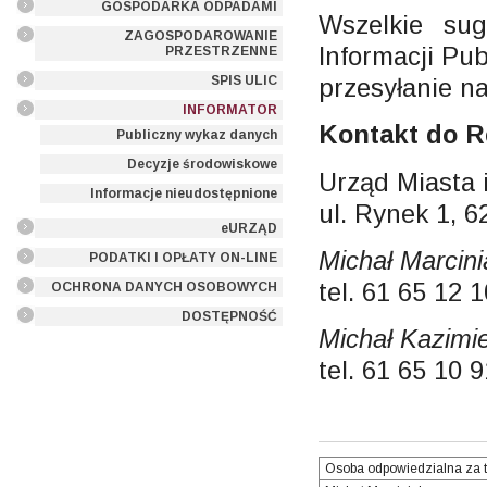
GOSPODARKA ODPADAMI
Wszelkie sug
ZAGOSPODAROWANIE
Informacji Pu
PRZESTRZENNE
przesyłanie n
SPIS ULIC
INFORMATOR
Kontakt do R
Publiczny wykaz danych
Decyzje środowiskowe
Urząd Miasta
Informacje nieudostępnione
ul. Rynek 1, 
eURZĄD
Michał Marcini
PODATKI I OPŁATY ON-LINE
tel. 61 65 12 
OCHRONA DANYCH OSOBOWYCH
DOSTĘPNOŚĆ
Michał Kazimie
tel. 61 65 10 
Osoba odpowiedzialna za t