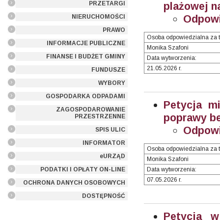
PRZETARGI
plażowej n
Odpowi
NIERUCHOMOŚCI
PRAWO
Osoba odpowiedzialna za t
INFORMACJE PUBLICZNE
Monika Szafoni
FINANSE I BUDŻET GMINY
Data wytworzenia:
21.05.2026 r.
FUNDUSZE
WYBORY
GOSPODARKA ODPADAMI
Petycja mi
ZAGOSPODAROWANIE
poprawy be
PRZESTRZENNE
Odpowi
SPIS ULIC
INFORMATOR
Osoba odpowiedzialna za t
eURZĄD
Monika Szafoni
PODATKI I OPŁATY ON-LINE
Data wytworzenia:
07.05.2026 r.
OCHRONA DANYCH OSOBOWYCH
DOSTĘPNOŚĆ
Petycja w