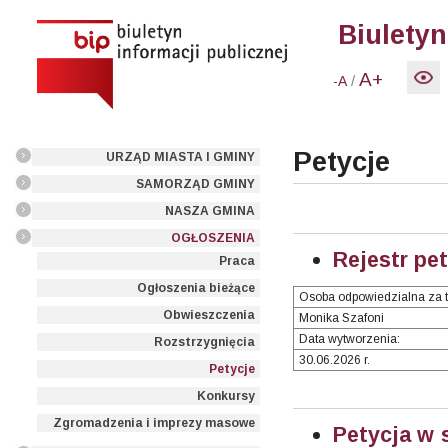
Biuletyn
A+
/
-A
Petycje
URZĄD MIASTA I GMINY
SAMORZĄD GMINY
NASZA GMINA
OGŁOSZENIA
Rejestr pet
Praca
Ogłoszenia bieżące
Osoba odpowiedzialna za t
Obwieszczenia
Monika Szafoni
Data wytworzenia:
Rozstrzygnięcia
30.06.2026 r.
Petycje
Konkursy
Zgromadzenia i imprezy masowe
Petycja w 