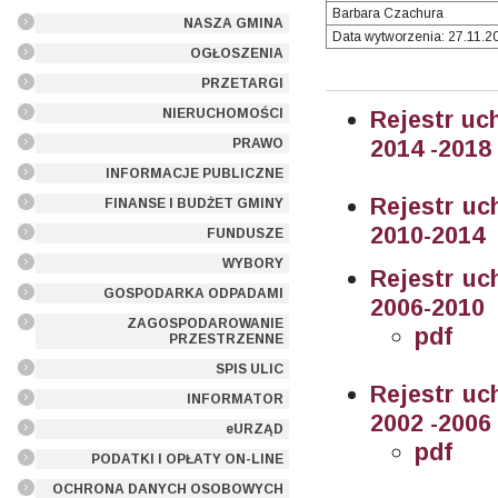
Barbara Czachura
NASZA GMINA
Data wytworzenia: 27.11.20
OGŁOSZENIA
PRZETARGI
NIERUCHOMOŚCI
Rejestr uc
2014 -2018
PRAWO
INFORMACJE PUBLICZNE
Rejestr uc
FINANSE I BUDŻET GMINY
2010-2014
FUNDUSZE
WYBORY
Rejestr uc
GOSPODARKA ODPADAMI
2006-2010
ZAGOSPODAROWANIE
pdf
PRZESTRZENNE
SPIS ULIC
Rejestr u
INFORMATOR
2002 -2006
eURZĄD
pdf
PODATKI I OPŁATY ON-LINE
OCHRONA DANYCH OSOBOWYCH