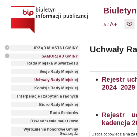
Biuletyn
A+
/
-A
Uchwały Ra
URZĄD MIASTA I GMINY
SAMORZĄD GMINY
Rada Miejska w Swarzędzu
Sesje Rady Miejskiej
Rejestr uc
Uchwały Rady Miejskiej
2024 -2029
Komisje Rady Miejskiej
Interpelacje i zapytania radnych
Biuro Rady Miejskiej
Rada Seniorów
Rejestr u
Oświadczenia majątkowe
kadencja 2
Wyróżnienia honorowe Gminy
Swarzędz
Osoba odpowiedzialna za t