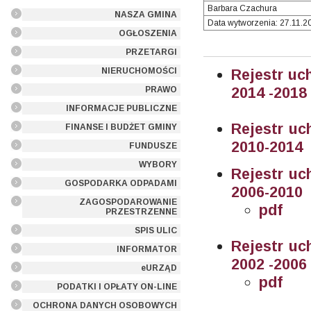
Barbara Czachura
NASZA GMINA
Data wytworzenia: 27.11.20
OGŁOSZENIA
PRZETARGI
NIERUCHOMOŚCI
Rejestr uc
2014 -2018
PRAWO
INFORMACJE PUBLICZNE
Rejestr uc
FINANSE I BUDŻET GMINY
2010-2014
FUNDUSZE
WYBORY
Rejestr uc
GOSPODARKA ODPADAMI
2006-2010
ZAGOSPODAROWANIE
pdf
PRZESTRZENNE
SPIS ULIC
Rejestr u
INFORMATOR
2002 -2006
eURZĄD
pdf
PODATKI I OPŁATY ON-LINE
OCHRONA DANYCH OSOBOWYCH