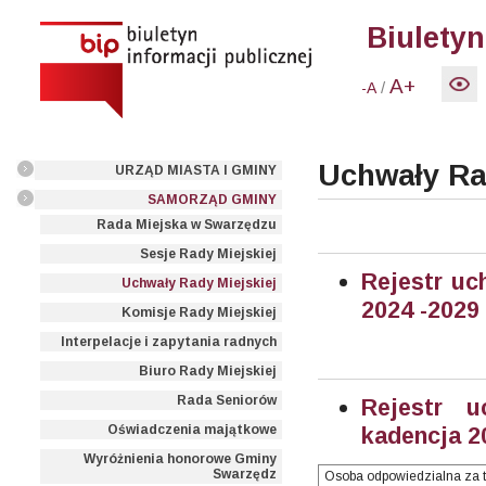
Biuletyn
A+
/
-A
Uchwały Ra
URZĄD MIASTA I GMINY
SAMORZĄD GMINY
Rada Miejska w Swarzędzu
Sesje Rady Miejskiej
Rejestr uc
Uchwały Rady Miejskiej
2024 -2029
Komisje Rady Miejskiej
Interpelacje i zapytania radnych
Biuro Rady Miejskiej
Rada Seniorów
Rejestr u
Oświadczenia majątkowe
kadencja 2
Wyróżnienia honorowe Gminy
Swarzędz
Osoba odpowiedzialna za t