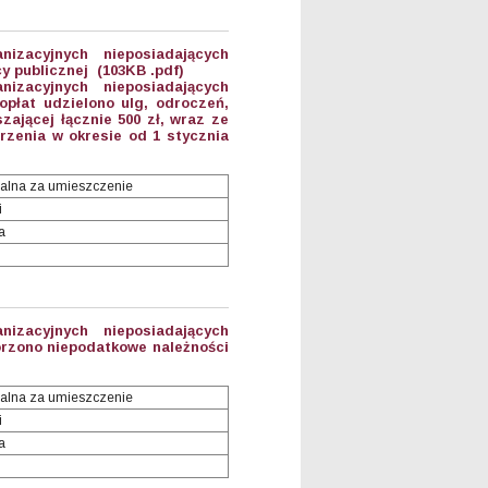
anizacyjnych nieposiadających
y publicznej (103KB .pdf)
anizacyjnych nieposiadających
płat udzielono ulg, odroczeń,
ającej łącznie 500 zł, wraz ze
zenia w okresie od 1 stycznia
alna za umieszczenie
i
a
anizacyjnych nieposiadających
orzono niepodatkowe należności
alna za umieszczenie
i
a