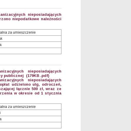
anizacyjnych nieposiadających
rzono niepodatkowe należności
alna za umieszczenie
ak
a
anizacyjnych nieposiadających
y publicznej (179KB .pdf)
anizacyjnych nieposiadających
płat udzielono ulg, odroczeń,
ającej łącznie 500 zł, wraz ze
zenia w okresie od 1 stycznia
alna za umieszczenie
i
a