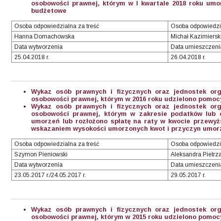
osobowości prawnej, którym w I kwartale 2018 roku umo
budżetowe
Osoba odpowiedzialna za treść
Osoba odpowiedzi
Hanna Domachowska
Michał Kazimiersk
Data wytworzenia
Data umieszczeni
25.04.2018 r.
26.04.2018 r.
Wykaz osób prawnych i fizycznych oraz jednostek org
osobowości prawnej, którym w 2016 roku udzielono pomocy
Wykaz osób prawnych i fizycznych oraz jednostek org
osobowości prawnej, którym w zakresie podatków lub o
umorzeń lub rozłożono spłatę na raty w kwocie przewyżs
wskazaniem wysokości umorzonych kwot i przyczyn umorze
Osoba odpowiedzialna za treść
Osoba odpowiedzi
Szymon Pieniowski
Aleksandra Pietrz
Data wytworzenia
Data umieszczeni
23.05.2017 r./24.05.2017 r.
29.05.2017 r.
Wykaz osób prawnych i fizycznych oraz jednostek org
osobowości prawnej, którym w 2015 roku udzielono pomocy