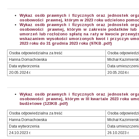
Wykaz osób prawnych i fizycznych oraz jednostek org
osobowości prawnej, którym w 2023 roku udzielono pomoc
Wykaz osób prawnych i fizycznych oraz jednostek org
osobowości prawnej, którym w zakresie podatków lub o
umorzeń lub rozłożono spłatę na raty w kwocie przewyższ
wskazaniem wysokości umorzonych kwot i przyczyn umor
2023 roku do 31 grudnia 2023 roku (97KB .pdf)
Osoba odpowiedzialna za treść
Osoba odpowiedzi
Hanna Domachowska
Michał Kazimiersk
Data wytworzenia
Data umieszczeni
20.05.2024 r.
20.05.2024 r.
Wykaz osób prawnych i fizycznych oraz jednostek org
osobowości prawnej, którym w III kwartale 2023 roku um
budżetowe (123KB .pdf)
Osoba odpowiedzialna za treść
Osoba odpowiedzi
Hanna Domachowska
Michał Kazimiersk
Data wytworzenia
Data umieszczeni
24.10.2023 r.
26.10.2023 r.