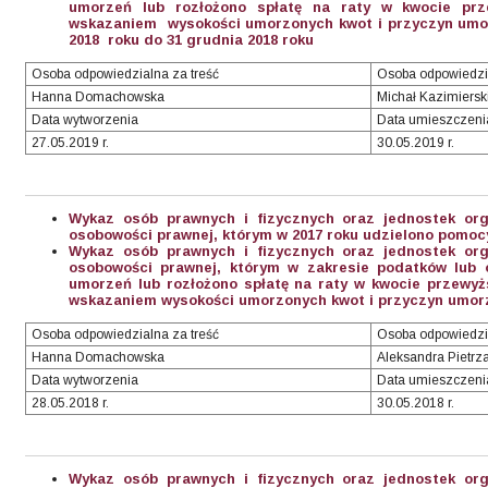
umorzeń lub rozłożono spłatę na raty w kwocie prz
wskazaniem wysokości umorzonych kwot i przyczyn umorz
2018 roku do 31 grudnia 2018 roku
Osoba odpowiedzialna za treść
Osoba odpowiedzi
Hanna Domachowska
Michał Kazimiersk
Data wytworzenia
Data umieszczeni
27.05.2019 r.
30.05.2019 r.
Wykaz osób prawnych i fizycznych oraz jednostek org
osobowości prawnej, którym w 2017 roku udzielono pomocy
Wykaz osób prawnych i fizycznych oraz jednostek org
osobowości prawnej, którym w zakresie podatków lub o
umorzeń lub rozłożono spłatę na raty w kwocie przewyżs
wskazaniem wysokości umorzonych kwot i przyczyn umorze
Osoba odpowiedzialna za treść
Osoba odpowiedzi
Hanna Domachowska
Aleksandra Pietrz
Data wytworzenia
Data umieszczeni
28.05.2018 r.
30.05.2018 r.
Wykaz osób prawnych i fizycznych oraz jednostek org