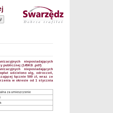
ej
anizacyjnych nieposiadających
 publicznej (145KB .pdf)
anizacyjnych nieposiadających
płat udzielono ulg, odroczeń,
ającej łącznie 500 zł, wraz ze
zenia w okresie od 1 stycznia
alna za umieszczenie
i
a