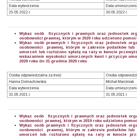
Data wytworzenia
Data umieszczeni
25.05.2022 r.
30.05.2022 r.
Wykaz osób fizycznych i prawnych oraz jednostek org
osobowości prawnej, którym w 2020 roku udzielono pomocy
Wykaz osób prawnych i fizycznych oraz jednostek org
osobowości prawnej, którym w zakresie podatków lub o
umorzeń lub rozłożono spłatę na raty w kwocie przewyższ
wskazaniem wysokości umorzonych kwot i przyczyn umor
2020 roku do 31 grudnia 2020 roku
Osoba odpowiedzialna za treść
Osoba odpowiedzi
Hanna Domachowska
Michał Marciniak
Data wytworzenia
Data umieszczeni
31.05.2021 r.
31.05.2021 r.
Wykaz osób fizycznych i prawnych oraz jednostek org
osobowości prawnej, którym w 2019 roku udzielono pomoc
Wykaz osób prawnych i fizycznych oraz jednostek org
osobowości prawnej, którym w zakresie podatków lub o
umorzeń lub rozłożono spłatę na raty w kwocie prz