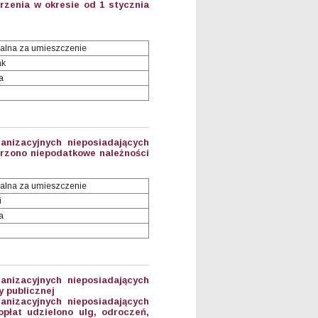
zenia w okresie od 1 stycznia
alna za umieszczenie
ak
a
anizacyjnych nieposiadających
orzono niepodatkowe należności
alna za umieszczenie
i
a
anizacyjnych nieposiadających
 publicznej
anizacyjnych nieposiadających
płat udzielono ulg, odroczeń,