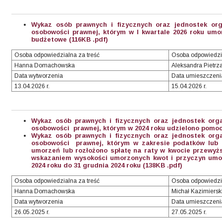
Wykaz osób prawnych i fizycznych oraz jednostek org
osobowości prawnej, którym w I kwartale 2026 roku umo
budżetowe (116KB .pdf)
Osoba odpowiedzialna za treść
Osoba odpowiedzi
Hanna Domachowska
Aleksandra Pietrz
Data wytworzenia
Data umieszczeni
13.04.2026 r.
15.04.2026 r.
Wykaz osób prawnych i fizycznych oraz jednostek org
osobowości prawnej, którym w 2024 roku udzielono pomoc
Wykaz osób prawnych i fizycznych oraz jednostek org
osobowości prawnej, którym w zakresie podatków lub o
umorzeń lub rozłożono spłatę na raty w kwocie przewyższ
wskazaniem wysokości umorzonych kwot i przyczyn umor
2024 roku do 31 grudnia 2024 roku (138KB .pdf)
Osoba odpowiedzialna za treść
Osoba odpowiedzi
Hanna Domachowska
Michał Kazimiersk
Data wytworzenia
Data umieszczeni
26.05.2025 r.
27.05.2025 r.