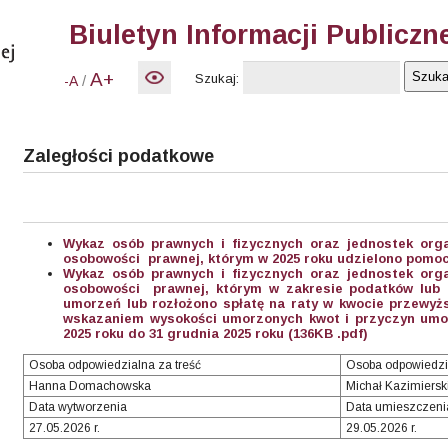
Biuletyn Informacji Publiczn
A+
Szukaj:
/
-A
Zaległości podatkowe
Wykaz osób prawnych i fizycznych oraz jednostek org
osobowości prawnej, którym w 2025 roku udzielono pomocy
Wykaz osób prawnych i fizycznych oraz jednostek org
osobowości prawnej, którym w zakresie podatków lub o
umorzeń lub rozłożono spłatę na raty w kwocie przewyższ
wskazaniem wysokości umorzonych kwot i przyczyn umor
2025 roku do 31 grudnia 2025 roku (136KB .pdf)
Osoba odpowiedzialna za treść
Osoba odpowiedzi
Hanna Domachowska
Michał Kazimiersk
Data wytworzenia
Data umieszczeni
27.05.2026 r.
29.05.2026 r.