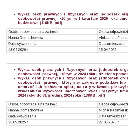
Wykaz osób prawnych i fizycznych oraz jednostek org
osobowości prawnej, którym w I kwartale 2026 roku umo
budżetowe (116KB .pdf)
Osoba odpowiedzialna za treść
Osoba odpowiedzi
Hanna Domachowska
Aleksandra Pietrz
Data wytworzenia
Data umieszczeni
13.04.2026 r.
15.04.2026 r.
Wykaz osób prawnych i fizycznych oraz jednostek org
osobowości prawnej, którym w 2024 roku udzielono pomoc
Wykaz osób prawnych i fizycznych oraz jednostek org
osobowości prawnej, którym w zakresie podatków lub o
umorzeń lub rozłożono spłatę na raty w kwocie przewyższ
wskazaniem wysokości umorzonych kwot i przyczyn umor
2024 roku do 31 grudnia 2024 roku (138KB .pdf)
Osoba odpowiedzialna za treść
Osoba odpowiedzi
Hanna Domachowska
Michał Kazimiersk
Data wytworzenia
Data umieszczeni
26.05.2025 r.
27.05.2025 r.