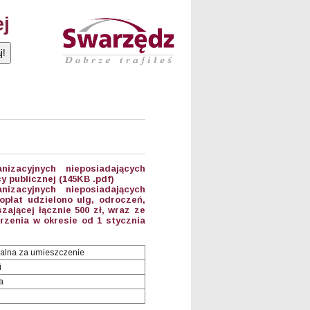
ej
anizacyjnych nieposiadających
 publicznej (145KB .pdf)
anizacyjnych nieposiadających
płat udzielono ulg, odroczeń,
ającej łącznie 500 zł, wraz ze
zenia w okresie od 1 stycznia
alna za umieszczenie
i
a