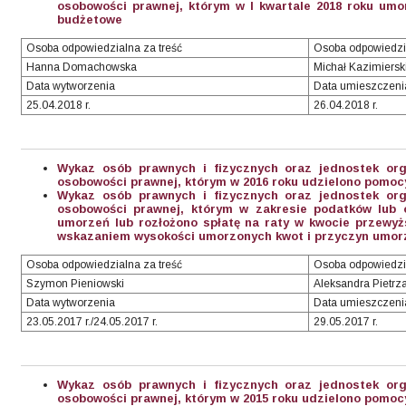
osobowości prawnej, którym w I kwartale 2018 roku umo
budżetowe
Osoba odpowiedzialna za treść
Osoba odpowiedzi
Hanna Domachowska
Michał Kazimiersk
Data wytworzenia
Data umieszczeni
25.04.2018 r.
26.04.2018 r.
Wykaz osób prawnych i fizycznych oraz jednostek org
osobowości prawnej, którym w 2016 roku udzielono pomocy
Wykaz osób prawnych i fizycznych oraz jednostek org
osobowości prawnej, którym w zakresie podatków lub o
umorzeń lub rozłożono spłatę na raty w kwocie przewyżs
wskazaniem wysokości umorzonych kwot i przyczyn umorze
Osoba odpowiedzialna za treść
Osoba odpowiedzi
Szymon Pieniowski
Aleksandra Pietrz
Data wytworzenia
Data umieszczeni
23.05.2017 r./24.05.2017 r.
29.05.2017 r.
Wykaz osób prawnych i fizycznych oraz jednostek org
osobowości prawnej, którym w 2015 roku udzielono pomocy