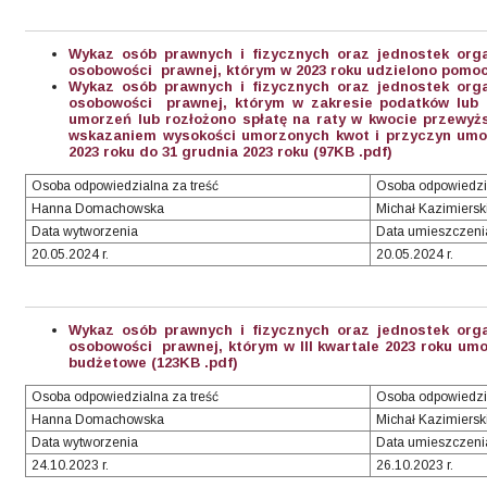
Wykaz osób prawnych i fizycznych oraz jednostek org
osobowości prawnej, którym w 2023 roku udzielono pomoc
Wykaz osób prawnych i fizycznych oraz jednostek org
osobowości prawnej, którym w zakresie podatków lub o
umorzeń lub rozłożono spłatę na raty w kwocie przewyższ
wskazaniem wysokości umorzonych kwot i przyczyn umor
2023 roku do 31 grudnia 2023 roku (97KB .pdf)
Osoba odpowiedzialna za treść
Osoba odpowiedzi
Hanna Domachowska
Michał Kazimiersk
Data wytworzenia
Data umieszczeni
20.05.2024 r.
20.05.2024 r.
Wykaz osób prawnych i fizycznych oraz jednostek org
osobowości prawnej, którym w III kwartale 2023 roku um
budżetowe (123KB .pdf)
Osoba odpowiedzialna za treść
Osoba odpowiedzi
Hanna Domachowska
Michał Kazimiersk
Data wytworzenia
Data umieszczeni
24.10.2023 r.
26.10.2023 r.