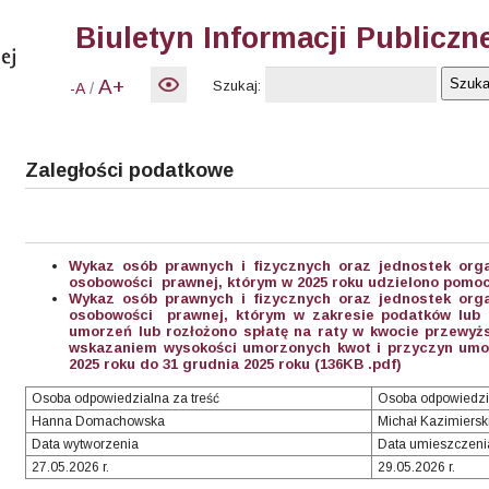
Biuletyn Informacji Publiczn
A+
Szukaj:
/
-A
Zaległości podatkowe
Wykaz osób prawnych i fizycznych oraz jednostek org
osobowości prawnej, którym w 2025 roku udzielono pomocy
Wykaz osób prawnych i fizycznych oraz jednostek org
osobowości prawnej, którym w zakresie podatków lub o
umorzeń lub rozłożono spłatę na raty w kwocie przewyższ
wskazaniem wysokości umorzonych kwot i przyczyn umor
2025 roku do 31 grudnia 2025 roku (136KB .pdf)
Osoba odpowiedzialna za treść
Osoba odpowiedzi
Hanna Domachowska
Michał Kazimiersk
Data wytworzenia
Data umieszczeni
27.05.2026 r.
29.05.2026 r.