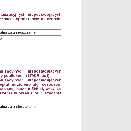
anizacyjnych nieposiadających
rzono niepodatkowe należności
alna za umieszczenie
ak
a
anizacyjnych nieposiadających
y publicznej (179KB .pdf)
anizacyjnych nieposiadających
płat udzielono ulg, odroczeń,
ającej łącznie 500 zł, wraz ze
zenia w okresie od 1 stycznia
alna za umieszczenie
i
a