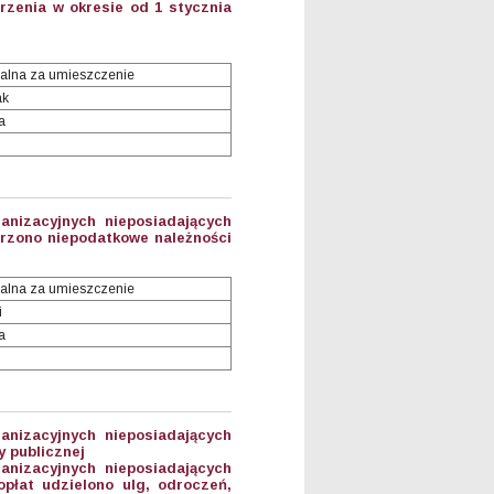
zenia w okresie od 1 stycznia
alna za umieszczenie
ak
a
anizacyjnych nieposiadających
orzono niepodatkowe należności
alna za umieszczenie
i
a
anizacyjnych nieposiadających
 publicznej
anizacyjnych nieposiadających
płat udzielono ulg, odroczeń,