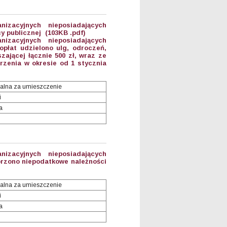
anizacyjnych nieposiadających
y publicznej (103KB .pdf)
anizacyjnych nieposiadających
płat udzielono ulg, odroczeń,
ającej łącznie 500 zł, wraz ze
zenia w okresie od 1 stycznia
alna za umieszczenie
i
a
anizacyjnych nieposiadających
orzono niepodatkowe należności
alna za umieszczenie
i
a