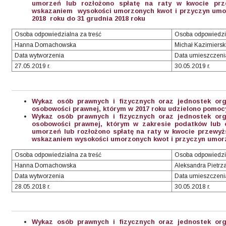
umorzeń lub rozłożono spłatę na raty w kwocie prz
wskazaniem wysokości umorzonych kwot i przyczyn umorz
2018 roku do 31 grudnia 2018 roku
Osoba odpowiedzialna za treść
Osoba odpowiedzi
Hanna Domachowska
Michał Kazimiersk
Data wytworzenia
Data umieszczeni
27.05.2019 r.
30.05.2019 r.
Wykaz osób prawnych i fizycznych oraz jednostek org
osobowości prawnej, którym w 2017 roku udzielono pomocy
Wykaz osób prawnych i fizycznych oraz jednostek org
osobowości prawnej, którym w zakresie podatków lub o
umorzeń lub rozłożono spłatę na raty w kwocie przewyżs
wskazaniem wysokości umorzonych kwot i przyczyn umorze
Osoba odpowiedzialna za treść
Osoba odpowiedzi
Hanna Domachowska
Aleksandra Pietrz
Data wytworzenia
Data umieszczeni
28.05.2018 r.
30.05.2018 r.
Wykaz osób prawnych i fizycznych oraz jednostek org