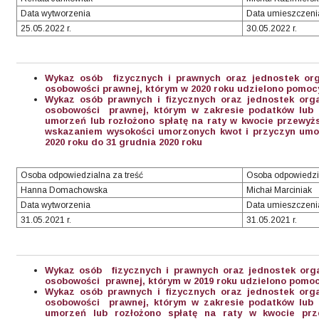
Data wytworzenia
Data umieszczeni
25.05.2022 r.
30.05.2022 r.
Wykaz osób fizycznych i prawnych oraz jednostek org
osobowości prawnej, którym w 2020 roku udzielono pomocy
Wykaz osób prawnych i fizycznych oraz jednostek org
osobowości prawnej, którym w zakresie podatków lub o
umorzeń lub rozłożono spłatę na raty w kwocie przewyższ
wskazaniem wysokości umorzonych kwot i przyczyn umor
2020 roku do 31 grudnia 2020 roku
Osoba odpowiedzialna za treść
Osoba odpowiedzi
Hanna Domachowska
Michał Marciniak
Data wytworzenia
Data umieszczeni
31.05.2021 r.
31.05.2021 r.
Wykaz osób fizycznych i prawnych oraz jednostek org
osobowości prawnej, którym w 2019 roku udzielono pomoc
Wykaz osób prawnych i fizycznych oraz jednostek org
osobowości prawnej, którym w zakresie podatków lub o
umorzeń lub rozłożono spłatę na raty w kwocie prz