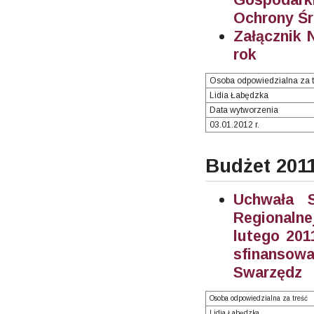
Ochrony Ś
Załącznik 
rok
Osoba odpowiedzialna za t
Lidia Łabędzka
Data wytworzenia
03.01.2012 r.
Budżet 201
Uchwała S
Regionaln
lutego 201
sfinanso
Swarzędz
Osoba odpowiedzialna za treść
Lidia Łabędzka