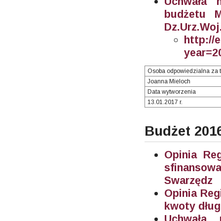
Uchwała n
budżetu M
Dz.Urz.Woj.
http://
year=2
Osoba odpowiedzialna za t
Joanna Mieloch
Data wytworzenia
13.01.2017 r.
Budżet 201
Opinia Re
sfinanso
Swarzędz
Opinia Reg
kwoty dług
Uchwała 