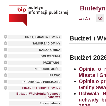
Biuletyn
A+
/
-A
Budżet i W
URZĄD MIASTA I GMINY
SAMORZĄD GMINY
NASZA GMINA
Budżet 202
OGŁOSZENIA
PRZETARGI
Opinia o 
NIERUCHOMOŚCI
Miasta i G
PRAWO
Opinia o p
INFORMACJE PUBLICZNE
Gminy Swar
FINANSE I BUDŻET GMINY
Uchwała N
Budżet i Wieloletnia Prognoza
Finansowa
uchwały b
Sprawozdania
2026