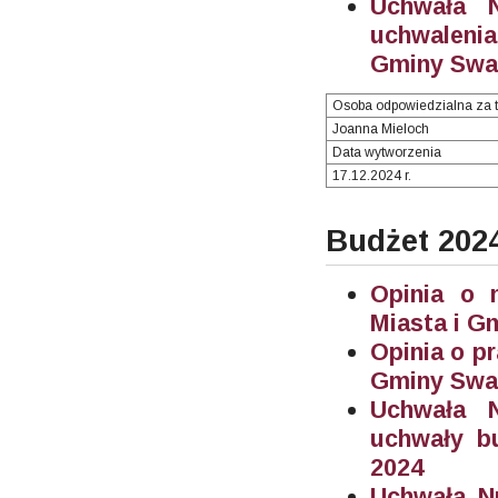
Uchwała N
uchwalenia
Gminy Swar
Osoba odpowiedzialna za t
Joanna Mieloch
Data wytworzenia
17.12.2024 r.
Budżet 202
Opinia o 
Miasta i G
Opinia o p
Gminy Swa
Uchwała Nr
uchwały b
2024
Uchwała Nr