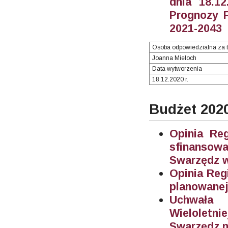
dnia 18.12
Prognozy F
2021-2043
Osoba odpowiedzialna za t
Joanna Mieloch
Data wytworzenia
18.12.2020 r.
Budżet 202
Opinia Re
sfinanso
Swarzędz w
Opinia Reg
planowanej
Uchwała 
Wieloletn
Swarzędz n