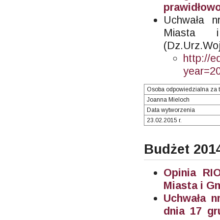
prawidłowo
Uchwała n
Miasta
(Dz.Urz.Woj
http://
year=2
Osoba odpowiedzialna za t
Joanna Mieloch
Data wytworzenia
23.02.2015 r.
Budżet 201
Opinia RI
Miasta i G
Uchwała nr
dnia 17 gr