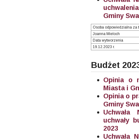
uchwalenia
Gminy Swar
Osoba odpowiedzialna za t
Joanna Mieloch
Data wytworzenia
19.12.2023 r.
Budżet 202
Opinia o 
Miasta i G
Opinia o p
Gminy Swar
Uchwała N
uchwały b
2023
Uchwała N