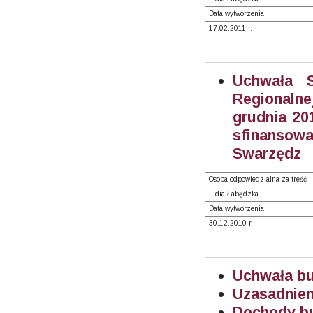
Data wytworzenia
17.02.2011 r.
Uchwała S
Regionaln
grudnia 20
sfinanso
Swarzędz
Osoba odpowiedzialna za treść
Lidia Łabędzka
Data wytworzenia
30.12.2010 r.
Uchwała bu
Uzasadnien
Dochody bu