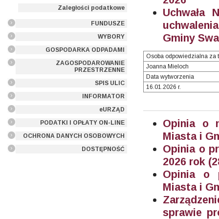
Zaległości podatkowe
Uchwała N
uchwalenia
FUNDUSZE
Gminy Swar
WYBORY
GOSPODARKA ODPADAMI
Osoba odpowiedzialna za t
ZAGOSPODAROWANIE
Joanna Mieloch
PRZESTRZENNE
Data wytworzenia
SPIS ULIC
16.01.2026 r.
INFORMATOR
eURZĄD
Opinia o 
PODATKI I OPŁATY ON-LINE
Miasta i G
OCHRONA DANYCH OSOBOWYCH
Opinia o p
DOSTĘPNOŚĆ
2026 rok (
Opinia o p
Miasta i G
Zarządzeni
sprawie pr