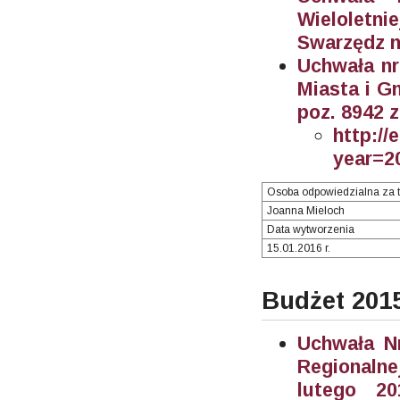
Wieloletn
Swarzędz n
Uchwała nr
Miasta i G
poz. 8942 z
http://
year=2
Osoba odpowiedzialna za t
Joanna Mieloch
Data wytworzenia
15.01.2016 r.
Budżet 201
Uchwała Nr
Regionalne
lutego 2