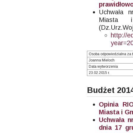
prawidłowo
Uchwała n
Miasta
(Dz.Urz.Woj
http://
year=2
Osoba odpowiedzialna za t
Joanna Mieloch
Data wytworzenia
23.02.2015 r.
Budżet 201
Opinia RI
Miasta i G
Uchwała nr
dnia 17 gr