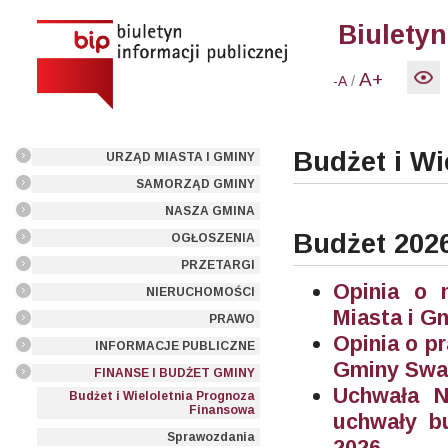
Biuletyn
A+
/
-A
Budżet i W
URZĄD MIASTA I GMINY
SAMORZĄD GMINY
NASZA GMINA
Budżet 202
OGŁOSZENIA
PRZETARGI
Opinia o 
NIERUCHOMOŚCI
Miasta i G
PRAWO
Opinia o p
INFORMACJE PUBLICZNE
Gminy Swar
FINANSE I BUDŻET GMINY
Uchwała N
Budżet i Wieloletnia Prognoza
Finansowa
uchwały b
Sprawozdania
2026