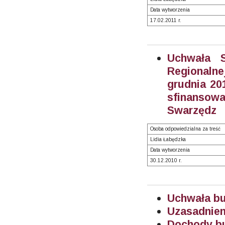
Data wytworzenia
17.02.2011 r.
Uchwała S
Regionaln
grudnia 20
sfinanso
Swarzędz
Osoba odpowiedzialna za treść
Lidia Łabędzka
Data wytworzenia
30.12.2010 r.
Uchwała bu
Uzasadnien
Dochody bu