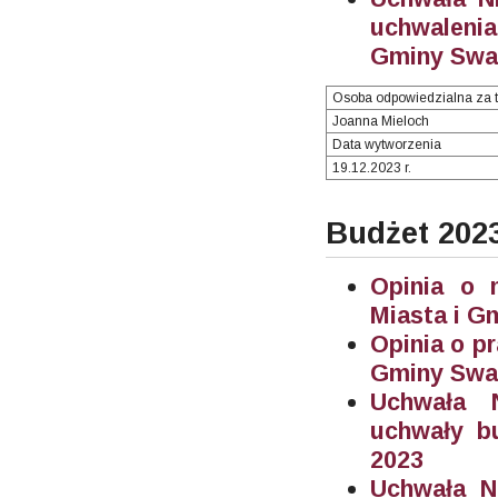
uchwalenia
Gminy Swar
Osoba odpowiedzialna za t
Joanna Mieloch
Data wytworzenia
19.12.2023 r.
Budżet 202
Opinia o 
Miasta i G
Opinia o p
Gminy Swar
Uchwała N
uchwały b
2023
Uchwała N