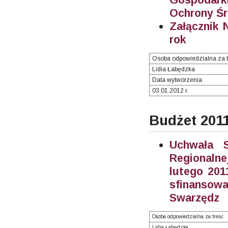
Ochrony Ś
Załącznik 
rok
Osoba odpowiedzialna za t
Lidia Łabędzka
Data wytworzenia
03.01.2012 r.
Budżet 201
Uchwała S
Regionaln
lutego 201
sfinanso
Swarzędz
Osoba odpowiedzialna za treść
Lidia Łabędzka