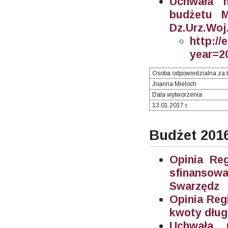
Uchwała n
budżetu M
Dz.Urz.Woj.
http://
year=2
Osoba odpowiedzialna za t
Joanna Mieloch
Data wytworzenia
13.01.2017 r.
Budżet 201
Opinia Re
sfinanso
Swarzędz
Opinia Reg
kwoty dług
Uchwała 