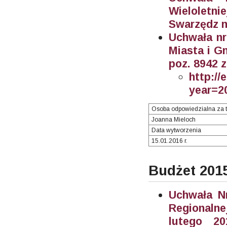
Wieloletn
Swarzędz n
Uchwała nr
Miasta i G
poz. 8942 z
http://
year=2
Osoba odpowiedzialna za t
Joanna Mieloch
Data wytworzenia
15.01.2016 r.
Budżet 201
Uchwała Nr
Regionalne
lutego 2