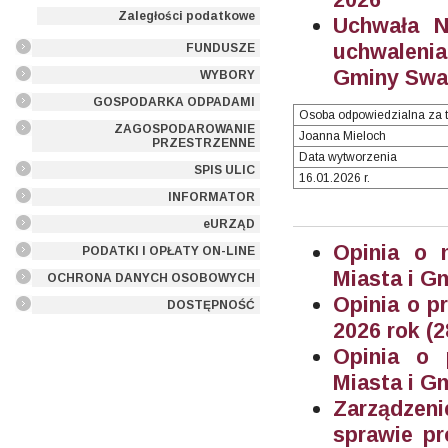
Zaległości podatkowe
Uchwała N
uchwalenia
FUNDUSZE
Gminy Swar
WYBORY
GOSPODARKA ODPADAMI
Osoba odpowiedzialna za t
ZAGOSPODAROWANIE
Joanna Mieloch
PRZESTRZENNE
Data wytworzenia
SPIS ULIC
16.01.2026 r.
INFORMATOR
eURZĄD
Opinia o 
PODATKI I OPŁATY ON-LINE
Miasta i G
OCHRONA DANYCH OSOBOWYCH
Opinia o p
DOSTĘPNOŚĆ
2026 rok (
Opinia o p
Miasta i G
Zarządzeni
sprawie pr