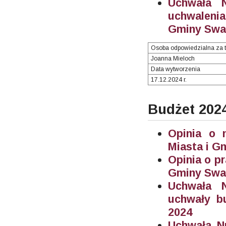
Uchwała N
uchwalenia
Gminy Swar
Osoba odpowiedzialna za t
Joanna Mieloch
Data wytworzenia
17.12.2024 r.
Budżet 202
Opinia o 
Miasta i G
Opinia o p
Gminy Swa
Uchwała Nr
uchwały b
2024
Uchwała Nr