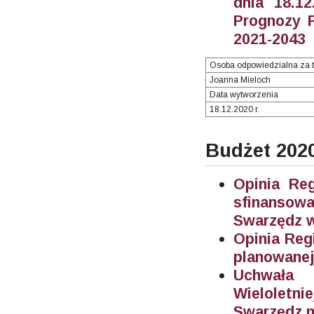
dnia 18.12
Prognozy F
2021-2043
Osoba odpowiedzialna za t
Joanna Mieloch
Data wytworzenia
18.12.2020 r.
Budżet 202
Opinia Re
sfinanso
Swarzędz w
Opinia Reg
planowanej
Uchwała 
Wieloletn
Swarzędz n