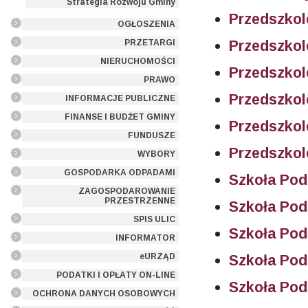
Strategia Rozwoju Gminy
Przedszkol
OGŁOSZENIA
Przedszkol
PRZETARGI
NIERUCHOMOŚCI
Przedszkol
PRAWO
Przedszkol
INFORMACJE PUBLICZNE
FINANSE I BUDŻET GMINY
Przedszkol
FUNDUSZE
Przedszkol
WYBORY
GOSPODARKA ODPADAMI
Szkoła Po
ZAGOSPODAROWANIE
PRZESTRZENNE
Szkoła Po
SPIS ULIC
Szkoła Po
INFORMATOR
eURZĄD
Szkoła Po
PODATKI I OPŁATY ON-LINE
Szkoła Po
OCHRONA DANYCH OSOBOWYCH