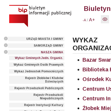
Biuletyn
A+
/
-A
WYKAZ
URZĄD MIASTA I GMINY
SAMORZĄD GMINY
ORGANIZA
NASZA GMINA
Wykaz Gminnych Jedn. Organiz.
Bazar Swar
Wykaz Gminnych Osób Prawnych
Biblioteka
Wykaz Jednostek Pomocniczych
Ośrodek Ku
Rejestr Żłobków i Klubów
Dziecięcych
Centrum U
Rejestr Przedszkoli Publicznych
Rejestr Przedszkoli
Centrum In
Niepublicznych
Rejestr Instytucji Kultury
Żłobek Mie