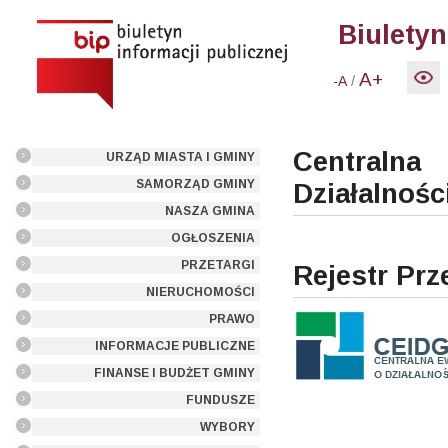
Biuletyn
A+
/
-A
Centraln
URZĄD MIASTA I GMINY
SAMORZĄD GMINY
Działalnoś
NASZA GMINA
OGŁOSZENIA
PRZETARGI
Rejestr Pr
NIERUCHOMOŚCI
PRAWO
INFORMACJE PUBLICZNE
FINANSE I BUDŻET GMINY
FUNDUSZE
WYBORY