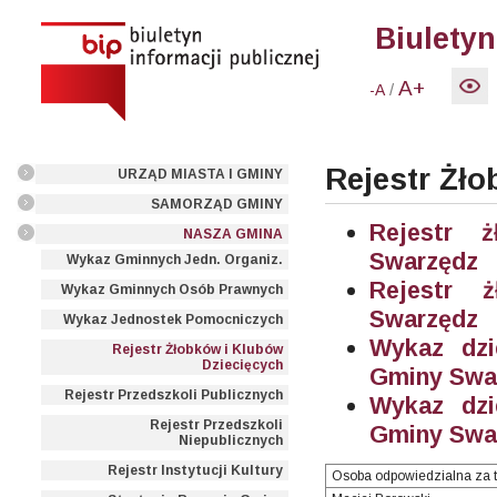
Biuletyn
A+
/
-A
Rejestr Żło
URZĄD MIASTA I GMINY
SAMORZĄD GMINY
Rejestr 
NASZA GMINA
Swarzędz
Wykaz Gminnych Jedn. Organiz.
Rejestr 
Wykaz Gminnych Osób Prawnych
Swarzędz
Wykaz Jednostek Pomocniczych
Wykaz dzi
Rejestr Żłobków i Klubów
Dziecięcych
Gminy Swa
Rejestr Przedszkoli Publicznych
Wykaz dzi
Rejestr Przedszkoli
Gminy Swa
Niepublicznych
Rejestr Instytucji Kultury
Osoba odpowiedzialna za t